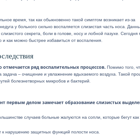
ьное время, так как обыкновенно такой симптом возникает из-за
едуга у больного сильно воспаляется слизистая часть носа. Данн
лизистого секрета, боли в голове, носу и лобной пазухе. Сегодня
о и как можно быстрее избавиться от воспаления.
оследствия
 отмечается ряд воспалительных процессов.
Помимо того, ч
а задача – очищение и увлажнение вдыхаемого воздуха. Такой про
путей болезнетворных микробов и бактерий.
нт первым делом замечает образование слизистых выдел
ольшинстве случаев больные жалуются на сопли, которые бегут как
т к нарушению защитных функций полости носа.