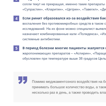
сопли текут не прекращая, именно такие препараты
«Супрастин», «Кларитин», «Цетрин», «Тавегил», «Д
Если ринит образовался из-за воздействия ба
воспаления без противомикробных средств в таком 
исследований. На их фоне можно специалист выявл
назначают комбинированные кали «Полидекса», «Изо
системные антибиотики.
В период болезни многие пациенты жалуются 
жаропонижающих препаратов – «Аспирин», «Парацет
обусловлен при температуре выше 38 градусов Цель
Помимо медикаментозного воздействия на б
принимать большое количество воды, а такж
несколько раз в день, а также проводить вл