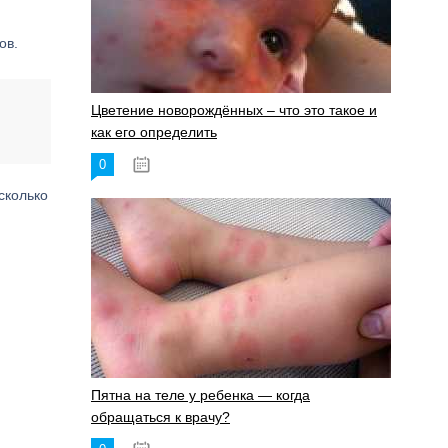
ов.
Цветение новорождённых – что это такое и
как его определить
0
19.06.2023
сколько
Пятна на теле у ребенка — когда
обращаться к врачу?