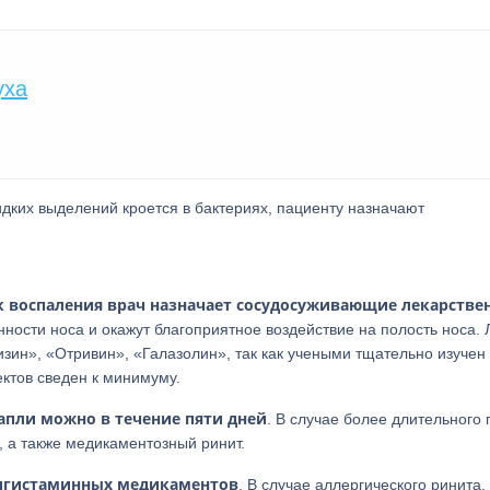
уха
идких выделений кроется в бактериях, пациенту назначают
к воспаления врач назначает сосудосуживающие лекарстве
енности носа и окажут благоприятное воздействие на полость носа.
зин», «Отривин», «Галазолин», так как учеными тщательно изучен 
ктов сведен к минимуму.
апли можно в течение пяти дней
. В случае более длительного
, а также медикаментозный ринит.
тигистаминных медикаментов
. В случае аллергического ринита,