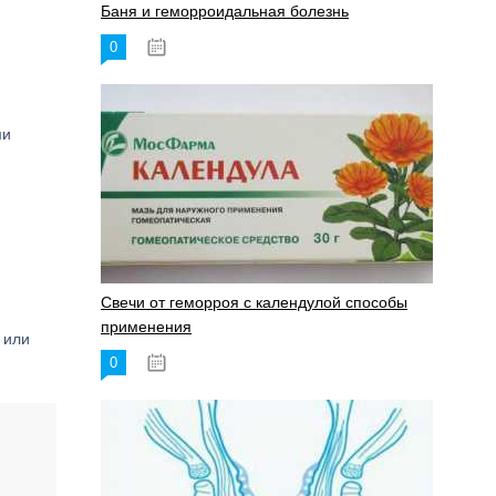
Баня и геморроидальная болезнь
0
17.11.2023
ми
Свечи от геморроя с календулой способы
применения
 или
0
17.11.2023