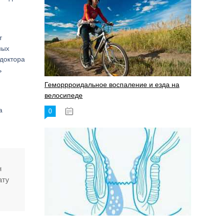
т
ных
доктора
ь
Геморрроидальное воспаление и езда на
велосипеде
а
0
17.11.2023
н
ату