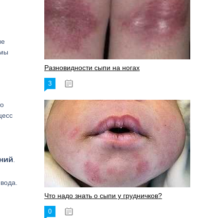
ые
 мы
Разновидности сыпи на ногах
3
17.06.2023
то
цесс
ений
.
 вода.
Что надо знать о сыпи у грудничков?
0
15.06.2023