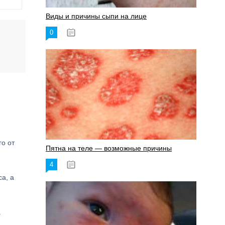
Виды и причины сыпи на лице
0
17.06.2023
о от
Пятна на теле — возможные причины
4
18.06.2023
а, а
.