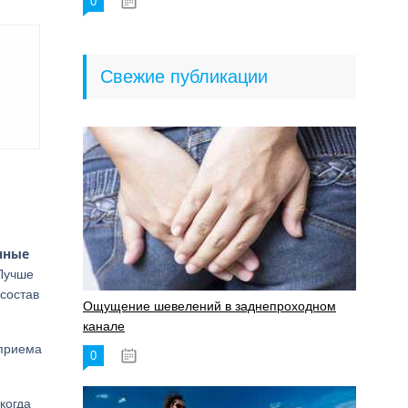
0
18.06.2023
Свежие публикации
нные
 Лучше
состав
Ощущение шевелений в заднепроходном
канале
 приема
0
17.11.2023
 когда