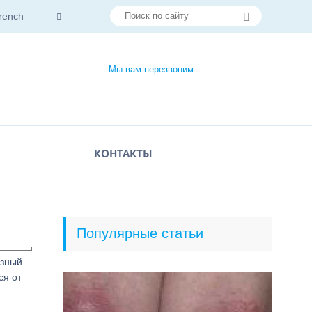
rench
Мы вам перезвоним
КОНТАКТЫ
Популярные статьи
езный
ся от