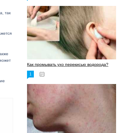
а, так
ажется
акже
 может
Как промывать ухо перекисью водорода?
1
08.03.2023
ние