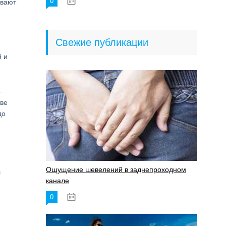
0
18.06.2023
ывают
Свежие публикации
й и
–
тве
до
Ощущение шевелений в заднепроходном
л
канале
0
17.11.2023