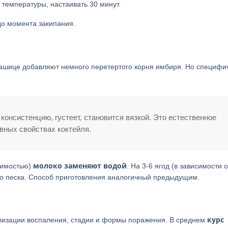
температуры, настаивать 30 минут.
до момента закипания.
 кашице добавляют немного перетертого корня имбиря. Но специфи
консистенцию, густеет, становится вязкой. Это естественное
ивных свойствах коктейля.
молоко заменяют водой
симостью)
. На 3-6 ягод (в зависимости о
ого песка. Способ приготовления аналогичный предыдущим.
курс
кализации воспаления, стадии и формы поражения. В среднем