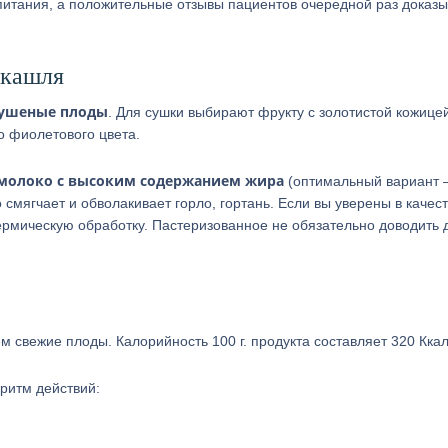
питания, а положительные отзывы пациентов очередной раз доказ
 кашля
сушеные плоды
. Для сушки выбирают фрукту с золотистой кожице
 фиолетового цвета.
 молоко с высоким содержанием жира
(оптимальный вариант 
смягчает и обволакивает горло, гортань. Если вы уверены в качес
ермическую обработку. Пастеризованное не обязательно доводить 
м свежие плоды. Калорийность 100 г. продукта составляет 320 Кка
ритм действий: