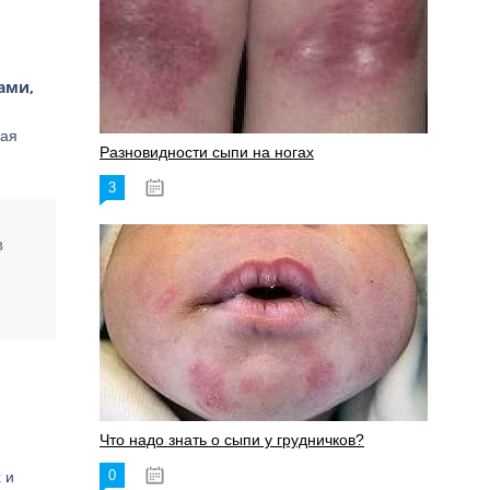
ами,
жая
Разновидности сыпи на ногах
3
17.06.2023
в
Что надо знать о сыпи у грудничков?
0
 и
15.06.2023