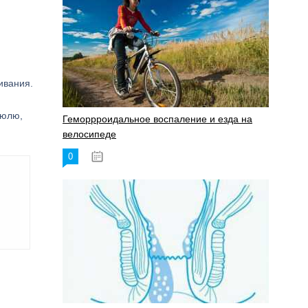
ивания.
рюлю,
Геморрроидальное воспаление и езда на
велосипеде
0
17.11.2023