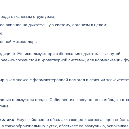
рода к тканевым структурам;
ое влияние на дыхательную систему, организм в целом;
ю;
генной микрофлоры.
дицине. Его используют при заболеваниях дыхательных путей,
дечно-сосудистой и кроветворной системы, для нормализации ф
жир в комплексе с фармакотерапией помогал в лечении злокачеств
тью пользуются плоды. Собирают их с августа по октябрь, и т.к. 
лнце.
молоко
. Ему свойственно обволакивающее и согревающее действ
 в трахеобронхиальных путях, облегчает ее эвакуацию, успокаивае