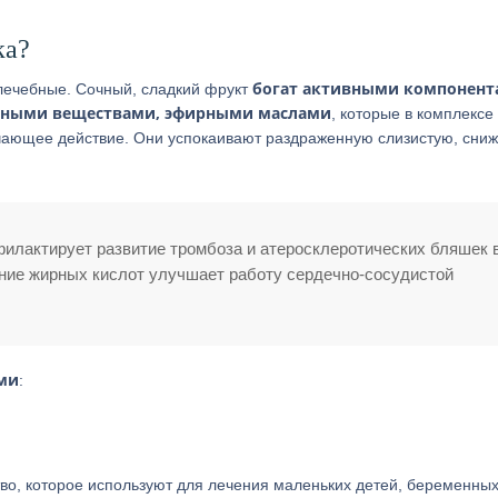
ка?
богат активными компонент
 лечебные. Сочный, сладкий фрукт
льными веществами, эфирными маслами
, которые в комплексе
чающее действие. Они успокаивают раздраженную слизистую, сни
илактирует развитие тромбоза и атеросклеротических бляшек 
ание жирных кислот улучшает работу сердечно-сосудистой
ми
:
о, которое используют для лечения маленьких детей, беременных