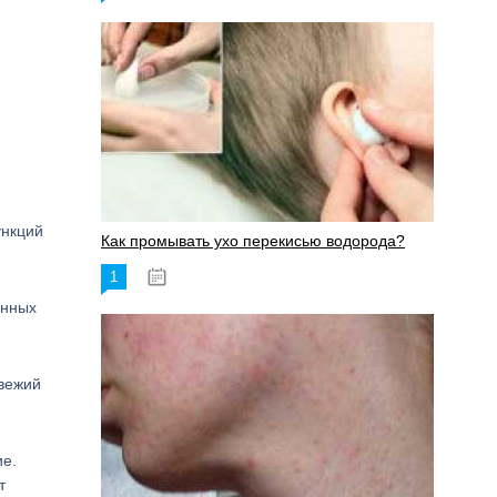
ункций
Как промывать ухо перекисью водорода?
1
08.03.2023
енных
свежий
ие.
т