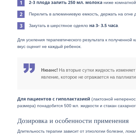
2-3 плода залить 250 мл. молока
ниже комнатной 
Перелить в алюминиевую емкость, держать на огне 
на 3- 3.5 часа
Закутать в шерстяное одеяло
.
Для усиления терапевтического результата к полученной
вкус оценит не каждый ребенок.
Нюанс!
На вторые сутки жидкость изменяет 
явление, которое не отражается на паллиат
Для пациентов с гиполактазией
(лактозной неперено
размера) понадобится 500 мл. жидкости и стакан сахарн
Дозировка и особенности применения
Длительность терапии зависит от этиологии болезни, ло