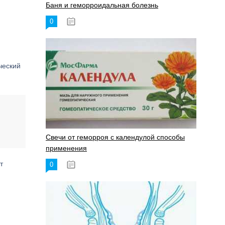
Баня и геморроидальная болезнь
0
17.11.2023
ческий
Свечи от геморроя с календулой способы
применения
т
0
17.11.2023