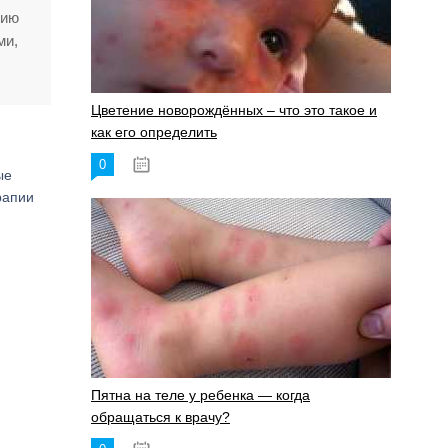
нию
ми,
Цветение новорождённых – что это такое и
как его определить
0
19.06.2023
ые
рапии
Пятна на теле у ребенка — когда
обращаться к врачу?