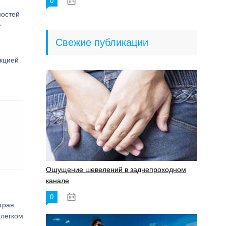
0
18.06.2023
ностей
е
Свежие публикации
акцией
Ощущение шевелений в заднепроходном
канале
0
17.11.2023
трая
 легком