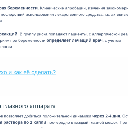
рах беременности
. Клинические апробации, изучения закономер
х последствий использования лекарственного средства, т.к. активны
а
.
 реакций
. В группу риска попадают пациенты, с аллергической ре
определяет лечащий врач
трия» при беременности
, с учетом
ологии.
ухо и как её сделать?
 глазного аппарата
через 2-4 дня
ов позволяет добиться положительной динамики
. Ос
 раствора по 2 капли
поочередно в каждый глазной мешок. При