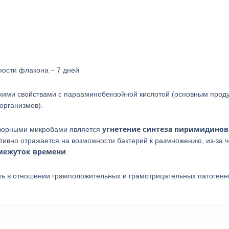
ности флакона – 7 дней
кими свойствами с парааминобензойной кислотой (основным прод
организмов).
угнетение синтеза пиримидинов
творными микробами является
тивно отражается на возможности бактерий к размножению, из-за ч
омежуток времени
.
ь в отношении грамположительных и грамотрицательных патоген