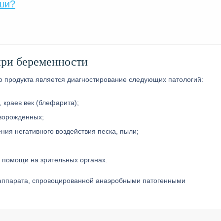
ши?
при беременности
 продукта является диагностирование следующих патологий:
 краев век (блефарита);
оворожденных;
ия негативного воздействия песка, пыли;
 помощи на зрительных органах.
 аппарата, спровоцированной анаэробными патогенными