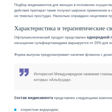
Подбор медикаментов для женщин в положении осуществля
действия препарат также получил широкое применение в о
не тяжелых простудах. Насколько оправдано нецелевое 
Характеристика и терапевтические с
однородной 
Офтальмологический продукт представлен
насыщение сульфацетамидами варьируется от 20% для исп
Форма выпуска предусматривает наличие флакона с дозат
Интересно! Международное название глазны
которых «Альбуцид».
Состав медикамента
представлен следующими компоне
хлористым водородом;