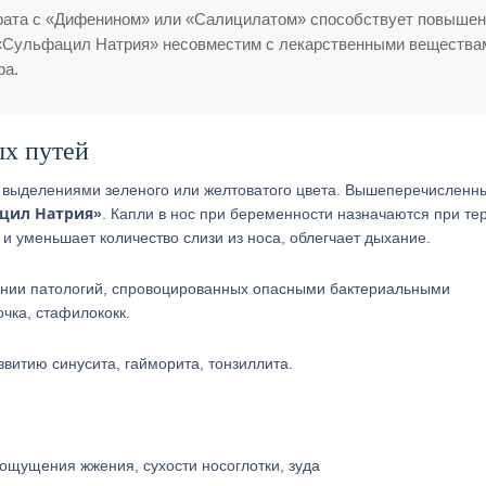
рата с «Дифенином» или «Салицилатом» способствует повыше
 «Сульфацил Натрия» несовместим с лекарственными вещества
ра.
ых путей
 выделениями зеленого или желтоватого цвета. Вышеперечисленн
цил Натрия»
. Капли в нос при беременности назначаются при те
и уменьшает количество слизи из носа, облегчает дыхание.
нии патологий, спровоцированных опасными бактериальными
чка, стафилококк.
витию синусита, гайморита, тонзиллита.
щущения жжения, сухости носоглотки, зуда