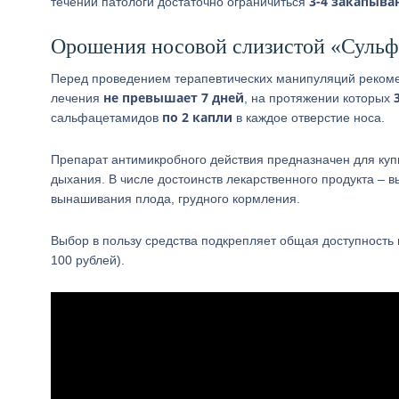
3-4 закапыв
течении патологи достаточно ограничиться
Орошения носовой слизистой «Суль
Перед проведением терапевтических манипуляций реко
не превышает 7 дней
лечения
, на протяжении которых
по 2 капли
сальфацетамидов
в каждое отверстие носа.
Препарат антимикробного действия предназначен для куп
дыхания. В числе достоинств лекарственного продукта – 
вынашивания плода, грудного кормления.
Выбор в пользу средства подкрепляет общая доступность п
100 рублей).