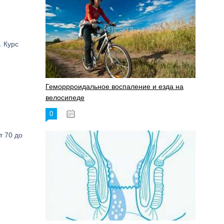
 Курс
Геморрроидальное воспаление и езда на
велосипеде
0
17.11.2023
т 70 до