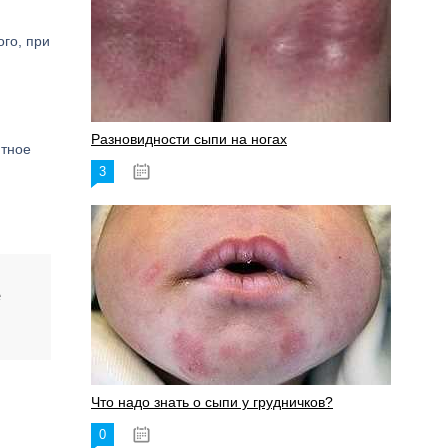
го, при
Разновидности сыпи на ногах
нтное
3
17.06.2023
е
Что надо знать о сыпи у грудничков?
0
15.06.2023