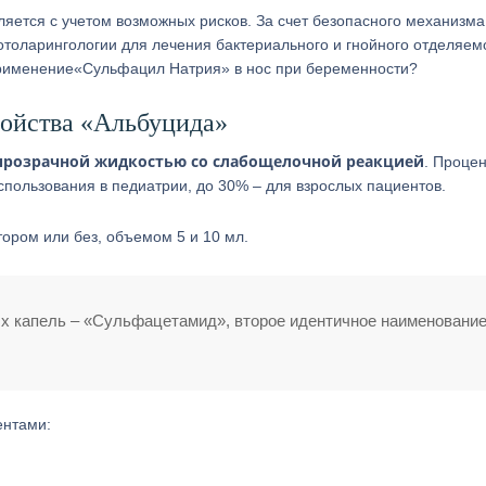
ется с учетом возможных рисков. За счет безопасного механизма
толарингологии для лечения бактериального и гнойного отделяемо
применение«Сульфацил Натрия» в нос при беременности?
войства «Альбуцида»
прозрачной жидкостью со слабощелочной реакцией
. Проце
ользования в педиатрии, до 30% – для взрослых пациентов.
ором или без, объемом 5 и 10 мл.
х капель – «Сульфацетамид», второе идентичное наименовани
нтами: