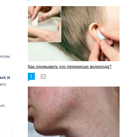
уктом
Как промывать ухо перекисью водорода?
1
ых и
08.03.2023
его
ных