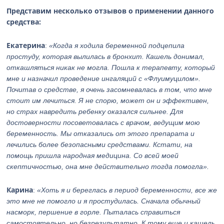
Представим несколько отзывов о применении данного
средства:
Екатерина
:
«Когда я ходила беременной подцепила
простуду, которая вылилась в бронхит. Кашель донимал,
откашляться никак не могла. Пошла к терапевту, который
мне и назначил проведение ингаляций с «Флуимуцилом».
Почитав о средстве, я очень засомневалась в том, что мне
стоит им лечиться. Я не спорю, может он и эффективен,
но страх навредить ребенку оказался сильнее. Для
достоверности посоветовалась с врачом, ведущим мою
беременность. Мы отказались от этого препарата и
лечились более безопасными средствами. Кстати, на
помощь пришла народная медицина. Со всей моей
скептичностью, она мне действительно тогда помогла».
Карина
:
«Хоть я и береглась в период беременности, все же
это мне не помогло и я простудилась. Сначала обычный
насморк, першение в горле. Пыталась справиться
самостоятельно, но безрезультатно. К тому еще и кашель