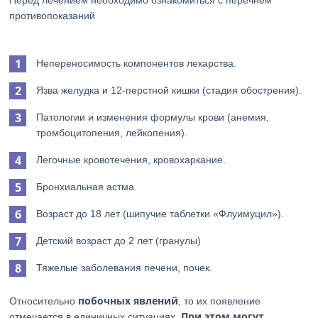
Перед лечением необходимо ознакомиться с перечнем
противопоказаний
Непереносимость компонентов лекарства.
Язва желудка и 12-перстной кишки (стадия обострения).
Патологии и изменения формулы крови (анемия,
тромбоцитопения, лейкопения).
Легочные кровотечения, кровохаркание.
Бронхиальная астма.
Возраст до 18 лет (шипучие таблетки «Флуимуцил»).
Детский возраст до 2 лет (гранулы)
Тяжелые заболевания печени, почек.
побочных явлений
Относительно
, то их появление
При этом могут
отмечается в единичных ситуациях.