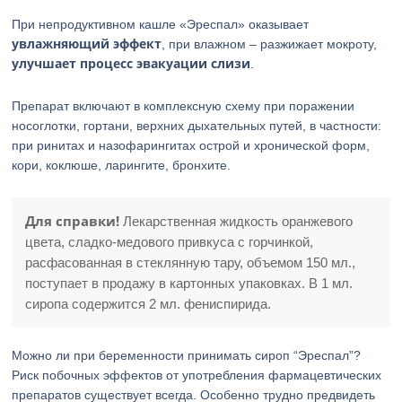
При непродуктивном кашле «Эреспал» оказывает
увлажняющий эффект
, при влажном – разжижает мокроту,
улучшает процесс эвакуации слизи
.
Препарат включают в комплексную схему при поражении
носоглотки, гортани, верхних дыхательных путей, в частности:
при ринитах и назофарингитах острой и хронической форм,
кори, коклюше, ларингите, бронхите.
Для справки!
Лекарственная жидкость оранжевого
цвета, сладко-медового привкуса с горчинкой,
расфасованная в стеклянную тару, объемом 150 мл.,
поступает в продажу в картонных упаковках. В 1 мл.
сиропа содержится 2 мл. фениспирида.
Можно ли при беременности принимать сироп “Эреспал”?
Риск побочных эффектов от употребления фармацевтических
препаратов существует всегда. Особенно трудно предвидеть