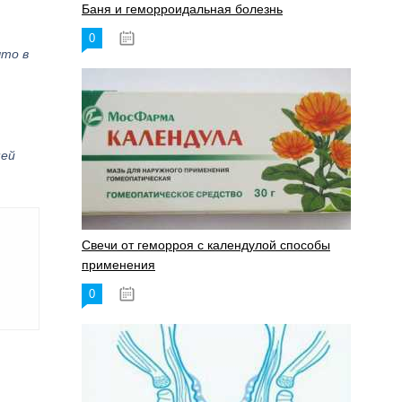
Баня и геморроидальная болезнь
0
17.11.2023
что в
шей
Свечи от геморроя с календулой способы
применения
0
17.11.2023