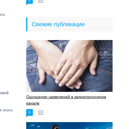
0
18.06.2023
ого
Свежие публикации
совой
Ощущение шевелений в заднепроходном
канале
я этого
0
17.11.2023