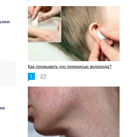
ными
Как промывать ухо перекисью водорода?
1
08.03.2023
ию