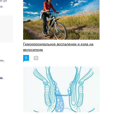
т от
е.
Геморрроидальное воспаление и езда на
велосипеде
0
17.11.2023
ин,
м.