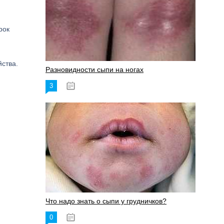
рок
йства.
Разновидности сыпи на ногах
3
17.06.2023
Что надо знать о сыпи у грудничков?
0
15.06.2023