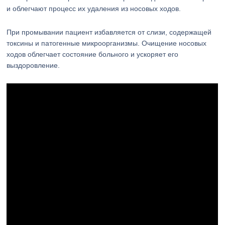
и облегчают процесс их удаления из носовых ходов.
При промывании пациент избавляется от слизи, содержащей
токсины и патогенные микроорганизмы. Очищение носовых
ходов облегчает состояние больного и ускоряет его
выздоровление.