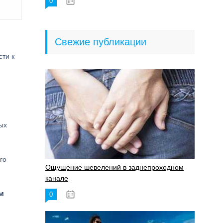
0
18.06.2023
Свежие публикации
сти к
ых
го
Ощущение шевелений в заднепроходном
канале
м
0
17.11.2023