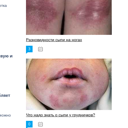
отка
Разновидности сыпи на ногах
3
17.06.2023
овую и
бляет
Что надо знать о сыпи у грудничков?
 можно
0
15.06.2023