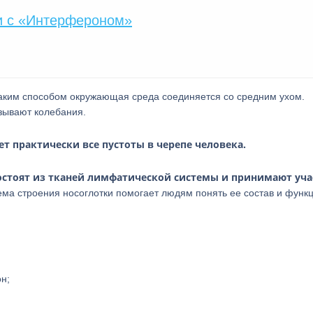
и с «Интерфероном»
 Таким способом окружающая среда соединяется со средним ухом.
зывают колебания.
т практически все пустоты в черепе человека.
остоят из тканей лимфатической системы и принимают уча
ма строения носоглотки помогает людям понять ее состав и функц
н;