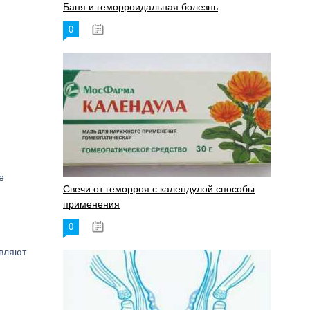
Баня и геморроидальная болезнь
0
17.11.2023
е
Свечи от геморроя с календулой способы
применения
0
17.11.2023
авляют