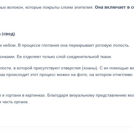
Она включает в с
ных волокон, которые покрыты слоем эпителия.
 (свод)
.
м небом. В процессе глотания она перекрывает ротовую полость.
нками. Ее отделяет только слой соединительной ткани.
ости, в которой присутствуют отверстия (хоаны). С их помощью в
 как происходит этот процесс можно на фото, на котором отчетливо
и и гортани в картинках. Благодаря визуальному представлению м
 часть органа.