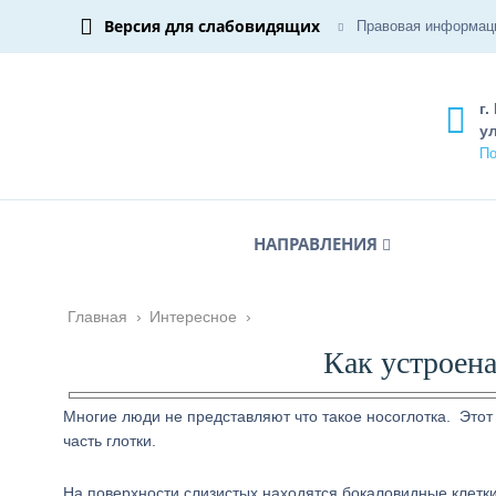
Версия для слабовидящих
Правовая информац
г.
ул
По
НАПРАВЛЕНИЯ
Главная
›
Интересное
›
Как устроена
Многие люди не представляют что такое носоглотка. Этот
часть глотки.
На поверхности слизистых находятся бокаловидные клет