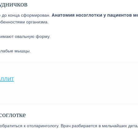
удничков
Анатомия
носоглотки у пациентов м
не до конца сформирован.
обенностями организма.
инимают овальную форму.
е слабые мышцы.
иллит
соглотке
братиться к отоларингологу. Врач разбирается в мельчайших дета