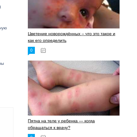
х
ьную
Цветение новорождённых – что это такое и
как его определить
0
19.06.2023
ны
Пятна на теле у ребенка — когда
обращаться к врачу?