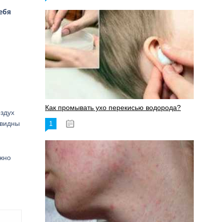
ебя
Как промывать ухо перекисью водорода?
оздух
 видны
1
08.03.2023
ожно