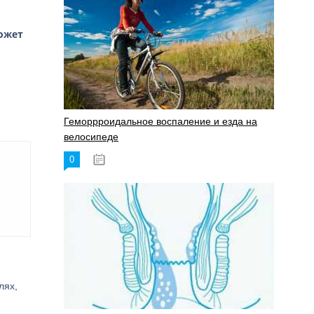
ожет
Геморрроидальное воспаление и езда на
велосипеде
0
17.11.2023
лях,