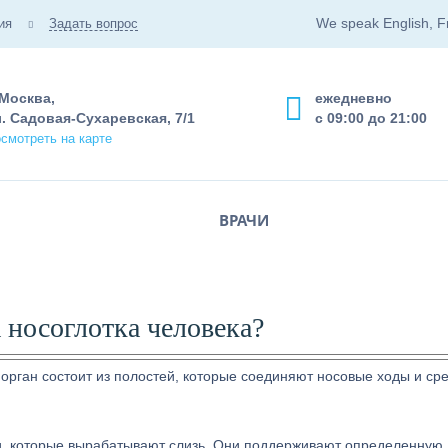
We speak English, F
ия
Задать вопрос
 Москва,
ежедневно
. Садовая-Сухаревская, 7/1
с 09:00 до 21:00
смотреть на карте
ВРАЧИ
 носоглотка человека?
 орган состоит из полостей, которые соединяют носовые ходы и с
ки, которые вырабатывают слизь. Они поддерживают определенную