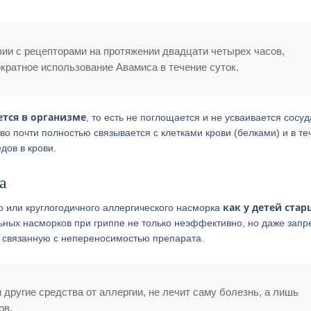
ии с рецепторами на протяжении двадцати четырех часов,
кратное использование Авамиса в течение суток.
ется в организме
, то есть не поглощается и не усваивается сосу
о почти полностью связывается с клетками крови (белками) и в те
дов в крови.
а
как у детей стар
о или круглогодичного аллергического насморка
ьных насморков при гриппе не только неэффективно, но даже зап
, связанную с непереносимостью препарата.
и другие средства от аллергии, не лечит саму болезнь, а лишь
ов.