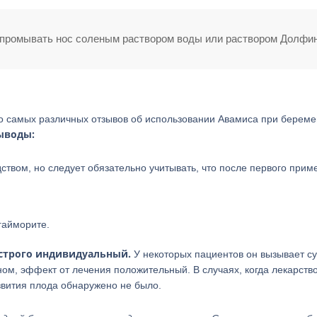
промывать нос соленым раствором воды или раствором Долфин
о самых различных отзывов об использовании Авамиса при береме
ыводы:
твом, но следует обязательно учитывать, что после первого прим
гайморите.
 строго индивидуальный.
У некоторых пациентов он вызывает су
вном, эффект от лечения положительный. В случаях, когда лекарств
вития плода обнаружено не было.