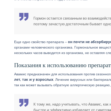
Гормон остается связанным во взаимодейств
поэтому зачастую достаточным бывает одно
он почти не абсорбиру
Еще одно свойство препарата –
органами человеческого организма. Гормональное веществ
нескольких часов выводится из организма, не оставляя сле
Показания к использованию препарат
Авамис предназначен для использования против сезонног
лет, так и у взрослых
. Лечение вирусных или бактериал
так как может вызывать обратную аллергическую реакцию
К тому же, надо учитывать, что Авамис, как 
быстро и эффективно избавляет от симптом