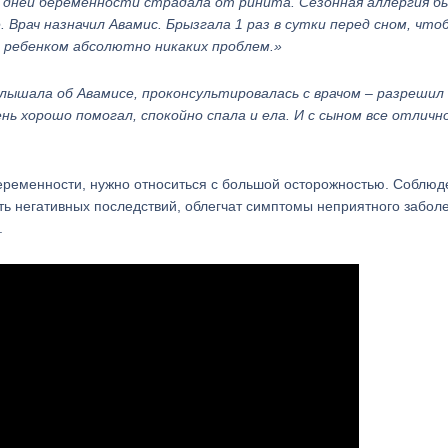
х дней беременности страдала от ринита. Сезонная аллергия бы
 Врач назначил Авамис. Брызгала 1 раз в сутки перед сном, что
 с ребенком абсолютно никаких проблем.»
лышала об Авамисе, проконсультировалась с врачом – разрешил
нь хорошо помогал, спокойно спала и ела. И с сыном все отлично
беременности, нужно относиться с большой осторожностью. Соблюд
ть негативных последствий, облегчат симптомы неприятного забол
.