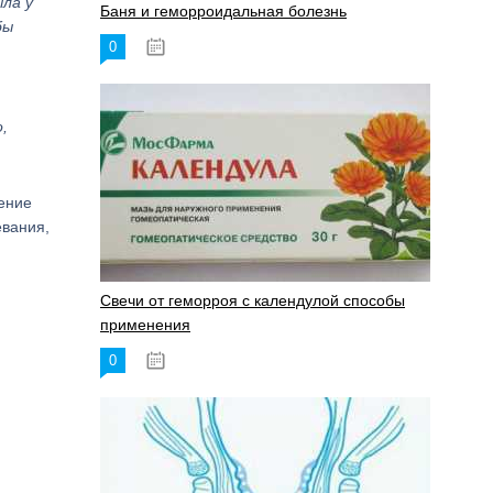
ла у
Баня и геморроидальная болезнь
бы
0
17.11.2023
,
ение
евания,
Свечи от геморроя с календулой способы
применения
0
17.11.2023