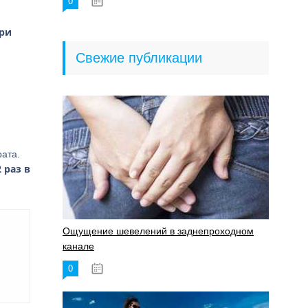
0
18.06.2023
ри
Свежие публикации
ата.
 раз в
Ощущение шевелений в заднепроходном
канале
0
17.11.2023