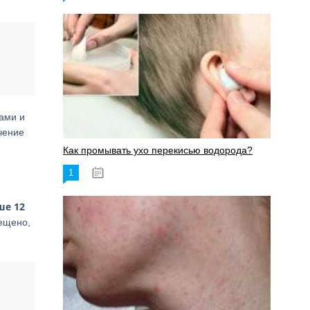
дами и
чение
Как промывать ухо перекисью водорода?
1
08.03.2023
ше 12
рещено,