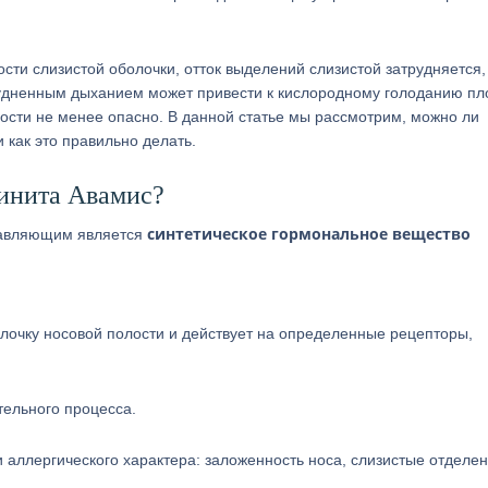
ости слизистой оболочки, отток выделений слизистой затрудняется,
удненным дыханием может привести к кислородному голоданию пл
ости не менее опасно. В данной статье мы рассмотрим, можно ли
 как это правильно делать.
ринита Авамис?
синтетическое гормональное вещество
ставляющим является
олочку носовой полости и действует на определенные рецепторы,
ельного процесса.
 и аллергического характера: заложенность носа, слизистые отделен