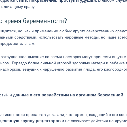
сыпь, покраснения, приступы удушья.
людается
В любом случа
 к лечащему врачу.
о время беременности?
ещается
, но, как и применение любых других лекарственных средст
идными средствами, использовать народные методы, но чаще всего
епродолжительным.
, затрудненное дыхание во время насморка могут принести ощути
мисом. Гораздо более сильной угрозой здоровью матери и ребенка 
 насморков, ведущих к нарушению развития плода, его кислородно
данные о его воздействии на организм беременной
новый и
 испытания препарата доказали, что гормон, входящий в его сост
деленную группу рецепторов
и не оказывает действия на други