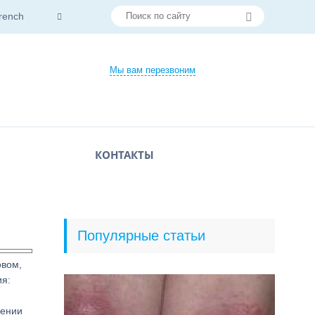
rench
Мы вам перезвоним
КОНТАКТЫ
Популярные статьи
овом,
ия:
жении