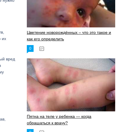
е нужно
в,
Цветение новорождённых – что это такое и
 их
как его определить
0
19.06.2023
мый вред
в
му
Пятна на теле у ребенка — когда
ав,
обращаться к врачу?
е