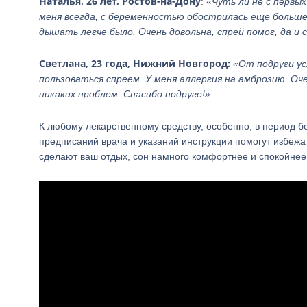
Наталья, 26 лет, Ростов-на-Дону
:
«Чуть ли не с первы
меня всегда, с беременностью обострилась еще больше.
дышать легче было. Очень довольна, спрей помог, да и
Светлана, 23 года, Нижний Новгород:
«От подруги ус
пользоваться спреем. У меня аллергия на амброзию. Оче
никаких проблем. Спасибо подруге!»
К любому лекарственному средству, особенно, в период 
предписаний врача и указаний инструкции помогут избежа
сделают ваш отдых, сон намного комфортнее и спокойнее