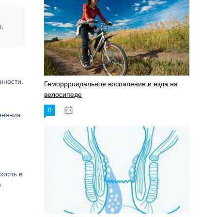
.
нности.
Геморрроидальное воспаление и езда на
велосипеде
0
17.11.2023
енения
хость в
о