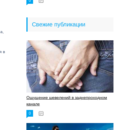
0
18.06.2023
Свежие публикации
а,
я в
Ощущение шевелений в заднепроходном
канале
0
17.11.2023