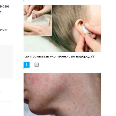
снове
е
ятия
Как промывать ухо перекисью водорода?
1
08.03.2023
: