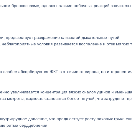
льном бронхоспазме, однако наличие побочных реакций значитель
и, предшествует раздражение слизистой дыхательных путей
неблагоприятные условия развивается воспаление и отек мягких т
 слабее абсорбируются ЖКТ в отличие от сиропа, но и терапевти
енно увеличивается концентрация вязких сиаломуцинов и уменьш
ва мокроты, жидкость становится более тягучей, что затрудняет п
внутригрудное давление, что предшествует росту паховых грыж, с
нию ритма сердцебиения.