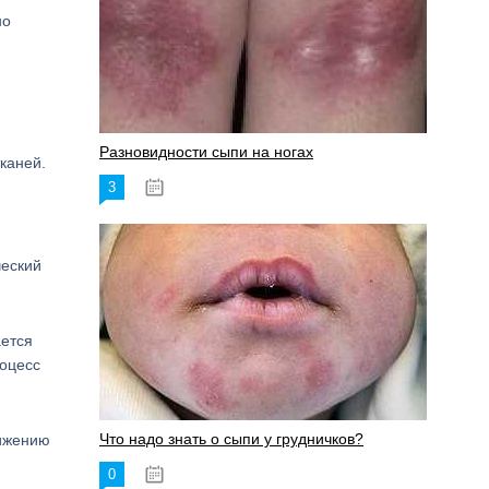
но
Разновидности сыпи на ногах
каней.
3
17.06.2023
ческий
ается
роцесс
Что надо знать о сыпи у грудничков?
нижению
0
15.06.2023