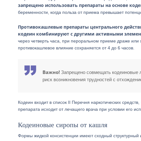
запрещено использовать препараты на основе коде
беременности, когда польза от приема превышает потенци
Противокашлевые препараты центрального действия
кодеин комбинируют с другими активными элеме
через четверть часа, при пероральном приеме драже или
противокашлевое влияние сохраняется от 4 до 6 часов.
Важно!
Запрещено совмещать кодеиновые ле
риск возникновения трудностей с отхожден
Кодеин входит в список II Перечня наркотических средст
препарата исходит от лечащего врача при условии его ис
Кодеиновые сиропы от кашля
Формы жидкой консистенции имеют сходный структурный 