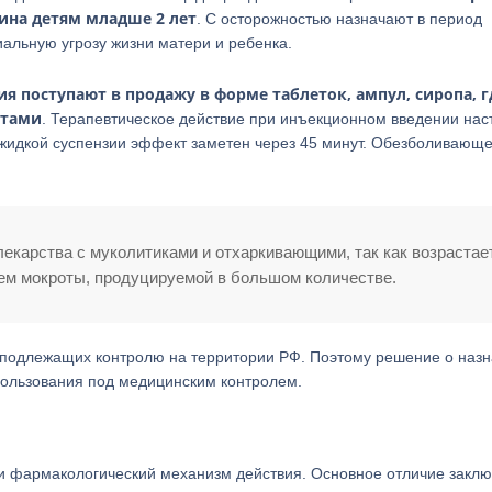
ина детям младше 2 лет
. С осторожностью назначают в период
альную угрозу жизни матери и ребенка.
 поступают в продажу в форме таблеток, ампул, сиропа, г
нтами
. Терапевтическое действие при инъекционном введении нас
 жидкой суспензии эффект заметен через 45 минут. Обезболивающе
карства с муколитиками и отхаркивающими, так как возрастае
ием мокроты, продуцируемой в большом количестве.
в, подлежащих контролю на территории РФ. Поэтому решение о наз
пользования под медицинским контролем.
и фармакологический механизм действия. Основное отличие заклю