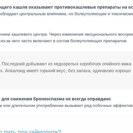
ющего кашля оказывают противокашлевые препараты на о
, обладает центральным влиянием, но болеутоляющие и токсически
ением кашлевого центра. Через изменения эмоционального воспри
з-за чего часто включают в состав болеутоляющих препаратов.
. Последний добывают из недозрелых коробочек опийного мака
. Алкалоид имеет горький вкус, без запаха, одинаково хорошо
ля снижения бронхоспазма не всегда оправдано
.
и или длительном употреблении вызывает ряд побочных эффектов
о пить при гайморите?