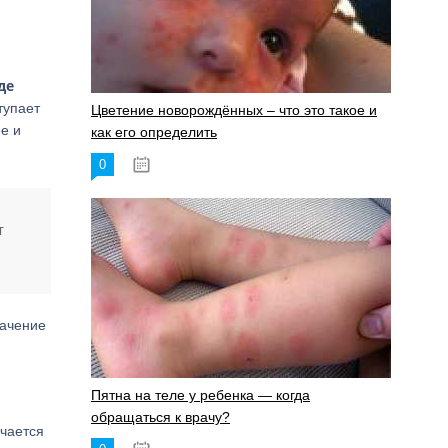
де
тупает
Цветение новорождённых – что это такое и
е и
как его определить
0
19.06.2023
т
начение
Пятна на теле у ребенка — когда
обращаться к врачу?
чается