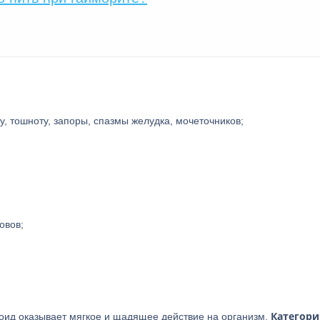
, тошноту, запоры, спазмы желудка, мочеточников;
овов;
Категори
лоид оказывает мягкое и щадящее действие на организм.