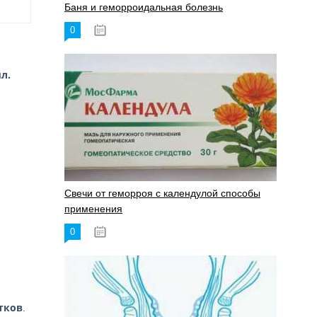
Баня и геморроидальная болезнь
0
17.11.2023
мл.
Свечи от геморроя с календулой способы
применения
0
17.11.2023
тков
.