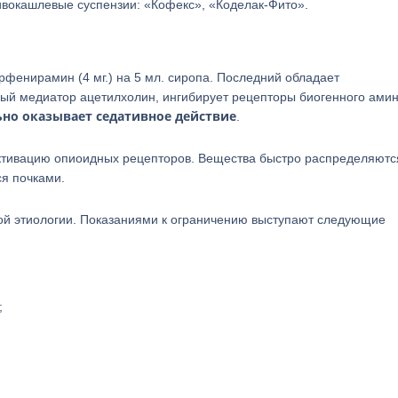
ивокашлевые суспензии: «Кофекс», «Коделак-Фито».
орфенирамин (4 мг.) на 5 мл. сиропа. Последний обладает
ный медиатор ацетилхолин, ингибирует рецепторы биогенного амин
но оказывает седативное действие
.
активацию опиоидных рецепторов. Вещества быстро распределяютс
ся почками.
ой этиологии. Показаниями к ограничению выступают следующие
;