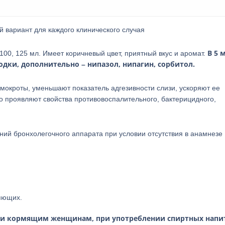
 вариант для каждого клинического случая
В 5 
100, 125 мл. Имеет коричневый цвет, приятный вкус и аромат.
одки, дополнительно – нипазол, нипагин, сорбитол.
окроты, уменьшают показатель адгезивности слизи, ускоряют ее
о проявляют свойства противовоспалительного, бактерицидного,
ний бронхолегочного аппарата при условии отсутствия в анамнезе
яющих.
м и кормящим женщинам, при употреблении спиртных напи