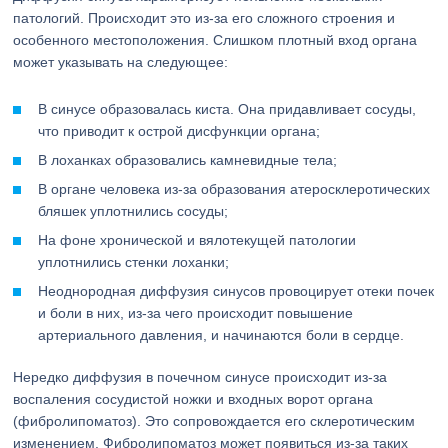
патологий. Происходит это из-за его сложного строения и
особенного местоположения. Слишком плотный вход органа
может указывать на следующее:
В синусе образовалась киста. Она придавливает сосуды,
что приводит к острой дисфункции органа;
В лоханках образовались камневидные тела;
В органе человека из-за образования атеросклеротических
бляшек уплотнились сосуды;
На фоне хронической и вялотекущей патологии
уплотнились стенки лоханки;
Неоднородная диффузия синусов провоцирует отеки почек
и боли в них, из-за чего происходит повышение
артериального давления, и начинаются боли в сердце.
Нередко диффузия в почечном синусе происходит из-за
воспаления сосудистой ножки и входных ворот органа
(фибролипоматоз). Это сопровождается его склеротическим
изменением. Фибролипоматоз может появиться из-за таких