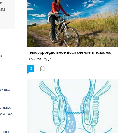
 в
щим
Геморрроидальное воспаление и езда на
ых
велосипеде
0
17.11.2023
днако,
енькая
ом, но
льшим