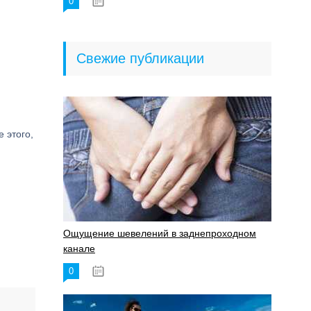
0
18.06.2023
Свежие публикации
е этого,
Ощущение шевелений в заднепроходном
канале
0
17.11.2023