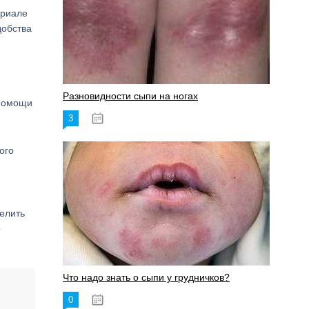
ериале
добства
Разновидности сыпи на ногах
 помощи
3
17.06.2023
ого
елить
о
Что надо знать о сыпи у грудничков?
0
15.06.2023