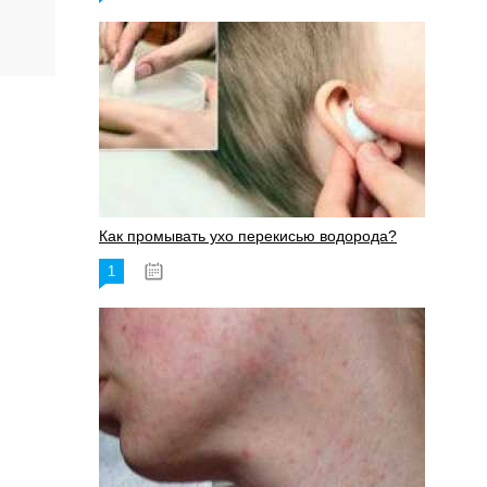
Как промывать ухо перекисью водорода?
1
08.03.2023