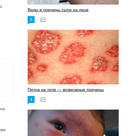
х
Виды и причины сыпи на лице
0
17.06.2023
Пятна на теле — возможные причины
4
18.06.2023
 на
кже