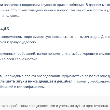
чи назначают пациентам слуховые приспособления. В данном мат
шими. Это по-настоящему важный вопрос, так как от комфорта и у
ти человека.
идах
 в современном мире существует несколько сотен тысяч видов. Для
ься к врачу-сурдологу.
ременных требований, важно понимать, что выбор хорошего слухов
 со всей серьезностью.
я, необходимо пройти обследования. Аудиометрия позволит опред
 слышать звуки ниже двадцати децибел
, пациенту необходим
ебований и классификациям.
ыли разработаны специалистами и учеными путем практических