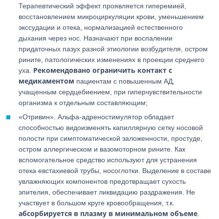
Терапевтический эффект проявляется гиперемией,
восстановлением микроциркуляции крови, уменьшением
экссудации и отека, нормализацией естественного
дыхания через нос. Назначают при воспалении
придаточных пазух разной этиологии возбудителя, остром
рините, патологических изменениях в проекции среднего
Рекомендовано ограничить контакт с
уха.
медикаментом
пациентам с повышенным АД,
учащенным сердцебиением, при гиперчувствительности
организма к отдельным составляющим;
«Отривин». Альфа-адреностимулятор обладает
способностью видоизменять капиллярную сетку носовой
полости при симптоматической заложенности, простуде,
остром аллергическом и вазомоторном рините. Как
вспомогательное средство используют для устранения
отека евстахиевой трубы, носоглотки. Выделение в составе
увлажняющих компонентов предотвращает сухость
эпителия, обеспечивает ликвидацию раздражения. Не
участвует в большом круге кровообращения, т.к.
абсорбируется в плазму в минимальном объеме
.