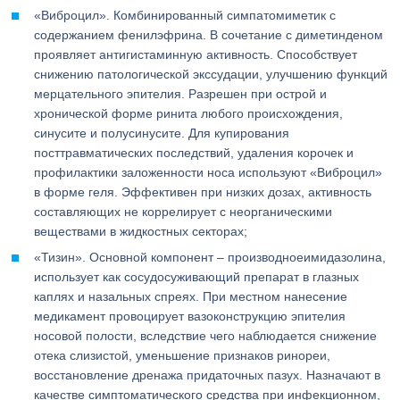
«Виброцил». Комбинированный симпатомиметик с
содержанием фенилэфрина. В сочетание с диметинденом
проявляет антигистаминную активность. Способствует
снижению патологической экссудации, улучшению функций
мерцательного эпителия. Разрешен при острой и
хронической форме ринита любого происхождения,
синусите и полусинусите. Для купирования
посттравматических последствий, удаления корочек и
профилактики заложенности носа используют «Виброцил»
в форме геля. Эффективен при низких дозах, активность
составляющих не коррелирует с неорганическими
веществами в жидкостных секторах;
«Тизин». Основной компонент – производноеимидазолина,
использует как сосудосуживающий препарат в глазных
каплях и назальных спреях. При местном нанесение
медикамент провоцирует вазоконструкцию эпителия
носовой полости, вследствие чего наблюдается снижение
отека слизистой, уменьшение признаков ринореи,
восстановление дренажа придаточных пазух. Назначают в
качестве симптоматического средства при инфекционном,