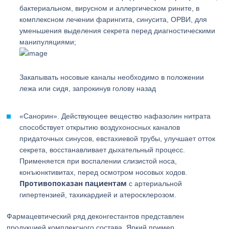
бактериальном, вирусном и аллергическом рините, в
комплексном лечении фарингита, синусита, ОРВИ, для
уменьшения выделения секрета перед диагностическими
манипуляциями;
Закапывать носовые каналы необходимо в положении
лежа или сидя, запрокинув голову назад
«Санорин». Действующее вещество нафазолин нитрата
способствует открытию воздухоносных каналов
придаточных синусов, евстахиевой трубы, улучшает отток
секрета, восстанавливает дыхательный процесс.
Применяется при воспалении слизистой носа,
конъюнктивитах, перед осмотром носовых ходов.
Противопоказан пациентам
с артериальной
гипертензией, тахикардией и атеросклерозом.
Фармацевтический ряд деконгестантов представлен
продукцией комплексного состава. Яркий пример