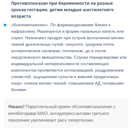
Противопоказан при беременности на разных
сроках гестации, детям младше шестилетнего
возраста
;
«Ксилометазолин». По фармакодинамике близок к
нафазолину. Реализуется в форме назальных капель или
спрея. Назначают продукт при остром воспалении мягких
тканей дыхательных путей, синусите, среднем отите,
аллергическом насморке, поллинозе, до и после
хирургического вмешательства. Случаи передозировки или
индивидуальной непереносимости составляющих
компонентов проявляются интоксикацией, раздражением
слизистой, ощущением сухости и жжения придаточных
пазух, отеком мягких тканей, повышением АД, головными
болями;
Нюанс!
Параллельный прием «Ксилометазолина» с
ингибиторами МАО, антидепрессантами третьего
поколения увеличивает риск гипертензии.