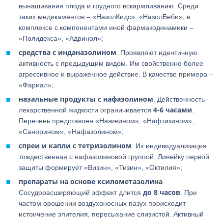
вынашивания плода и грудного вскармливанию. Среди
таких медикаментов – «НазолКидс», «НазолБеби», в
комплексе с компонентами иной фармакодинамики –
«Полидекса», «Адринол»;
средства с инданазолином
. Проявляют идентичную
активность с предыдущим видом. Им свойственно более
агрессивное и выраженное действие. В качестве примера –
«Фариал»;
назальные продукты с нафазолином
. Действенность
4-6 часами
лекарственной жидкости ограничивается
.
Перечень представлен «Називином», «Нафтизином»,
«Санорином», «Нафазолином»;
спреи и капли с тетризолином
. Их индивидуализация
тождественная с нафазолиновой группой. Линейку первой
защиты формирует «Визин», «Тизин», «Октилия»;
препараты на основе ксилометазолина
.
до 8 часов
Сосудорасширяющий эффект длится
. При
частом орошении воздухоносных пазух происходит
истончение эпителия, пересыхание слизистой. Активный