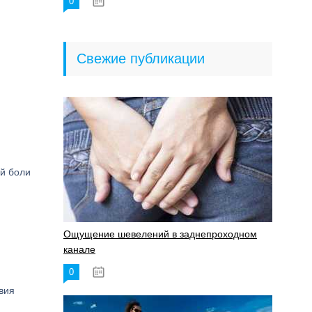
0
18.06.2023
Свежие публикации
й боли
Ощущение шевелений в заднепроходном
канале
0
17.11.2023
вия