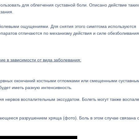
пользовать для облегчения суставной боли. Описано действие таких
зания.
 болевыми ощущениями. Для снятия этого симптома используются
репаратов отличаются по механизму действия и силе обезболивания
е в зависимости от вида заболевания:
ервных окончаний костными отломками или смещенными суставны
будет иметь разную интенсивность.
ия нервов воспалительным экссудатом. Болеть могут также воспал
ющееся разрушением хряща (фото). Боль в этом случае связана 