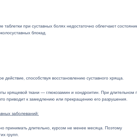
 таблетки при суставных болях недостаточно облегчают состояни
колосуставных блокад.
ое действие, способствуя восстановлению суставного хряща.
нты хрящевой ткани — глюкозамин и хондроитин. При длительном
 что приводит к замедлению или прекращению его разрушения.
авных заболеваний:
но принимать длительно, курсом не менее месяца. Поэтому
их групп.