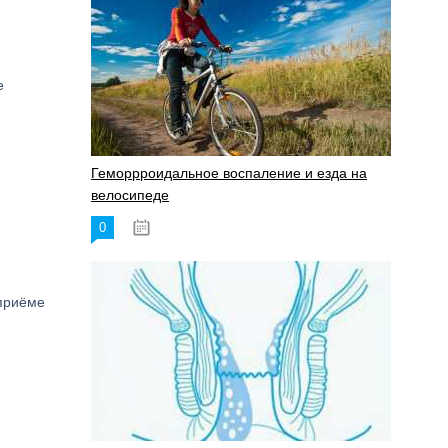
е
Геморрроидальное воспаление и езда на
велосипеде
0
17.11.2023
 приёме