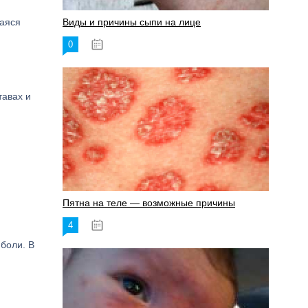
щаяся
Виды и причины сыпи на лице
0
17.06.2023
тавах и
Пятна на теле — возможные причины
4
18.06.2023
боли. В