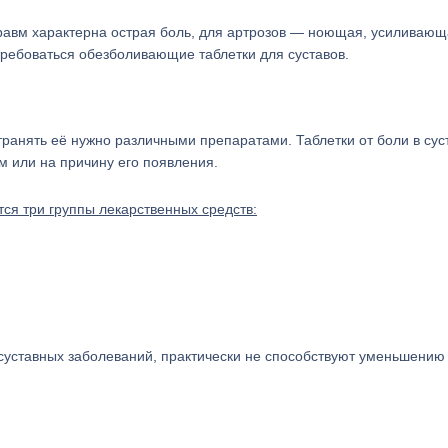
травм характерна острая боль, для артрозов — ноющая, усиливаю
отребоваться обезболивающие таблетки для суставов.
транять её нужно различными препаратами. Таблетки от боли в сус
м или на причину его появления.
ся три группы лекарственных средств:
 суставных заболеваний, практически не способствуют уменьшению 