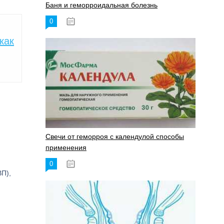
Баня и геморроидальная болезнь
0
17.11.2023
как
Свечи от геморроя с календулой способы
применения
0
17.11.2023
П),