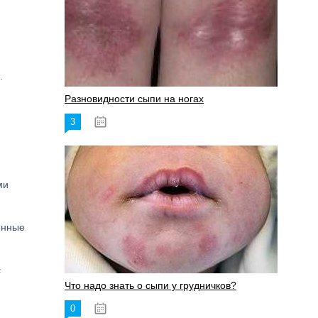
.
Разновидности сыпи на ногах
3
17.06.2023
ми
енные
с
Что надо знать о сыпи у грудничков?
0
15.06.2023