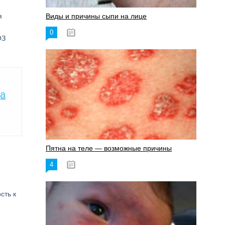
я
Виды и причины сыпи на лице
0
17.06.2023
ОЗ
да
Пятна на теле — возможные причины
4
18.06.2023
сть к