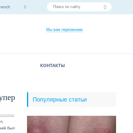
rench
Мы вам перезвоним
КОНТАКТЫ
упер
Популярные статьи
т,
аний был