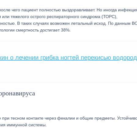
после чего пациент полностью выздоравливает. Но иногда инфекци
и или тяжелого острого респираторного синдрома (ТОРС),
ностью. В таких случаях возможен летальный исход. По данным В
ологии смертность достигает 38%.
н о лечении грибка ногтей перекисью водоро
оронавируса
 при тесном контакте через фекалии и общие предметы. Устойчиво
яния иммунной системы.