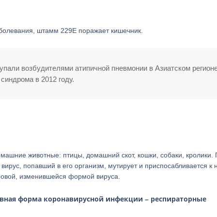
олевания, штамм 229Е поражает кишечник.
пали возбудителями атипичной пневмонии в Азиатском регионе
 синдрома в 2012 году.
шние животные: птицы, домашний скот, кошки, собаки, кролики. 
вирус, попавший в его организм, мутирует и приспосабливается к 
 новой, изменившейся формой вируса.
овная форма коронавирусной инфекции – респираторные