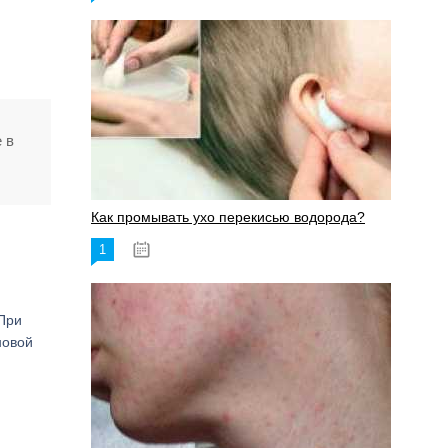
 в
Как промывать ухо перекисью водорода?
1
08.03.2023
При
новой