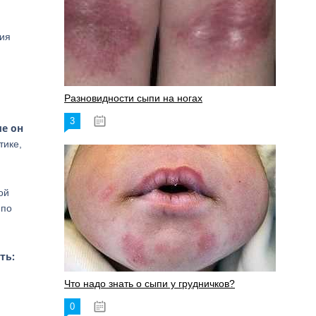
ния
Разновидности сыпи на ногах
3
17.06.2023
е он
тике,
ой
 по
ть:
Что надо знать о сыпи у грудничков?
0
15.06.2023