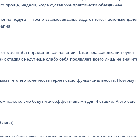
о проще, недели, когда сустав уже практически обездвижен.
чение недуга — тесно взаимосвязаны, ведь от того, насколько дале
рапия.
ь от масштаба поражения сочленений. Такая классификация будет
них стадиях недуг еще слабо себя проявляет, всего лишь не значи
мать, что его конечность теряет свою функциональность. Поэтому 
амом начале, уже будут малоэффективными для 4 стадии. А это еще
блица):
м раньше будет оказана медицинская помощь, тем меньше последст