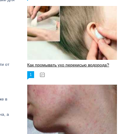
ти от
Как промывать ухо перекисью водорода?
1
08.03.2023
же в
на, а