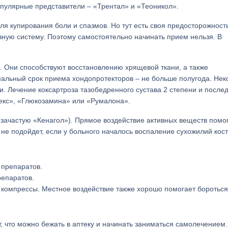
популярные представители – «Трентал» и «Теоникол».
 купирования боли и спазмов. Но тут есть своя предосторожность
ную систему. Поэтому самостоятельно начинать прием нельзя. В
й. Они способствуют восстановлению хрящевой ткани, а также
льный срок приема хондопротекторов – не больше полугода. Нек
и. Лечение коксартроза тазобедренного сустава 2 степени и посл
екс», «Глюкозамина» или «Румалона».
(зачастую «Кенагол»). Прямое воздействие активных веществ помо
 не подойдет, если у больного началось воспаление сухожилий кос
репаратов.
 компрессы. Местное воздействие также хорошо помогает бороться
ит, что можно бежать в аптеку и начинать заниматься самолечением.