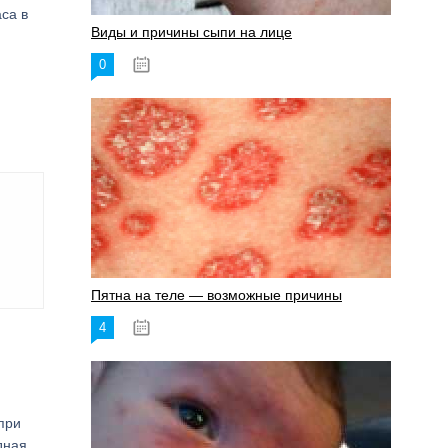
са в
Виды и причины сыпи на лице
0
17.06.2023
Пятна на теле — возможные причины
4
18.06.2023
при
дная