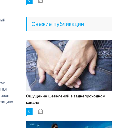
0
18.06.2023
ный
Свежие публикации
как
 НПВП
тивен,
Ощущение шевелений в заднепроходном
етацин»,
канале
0
17.11.2023