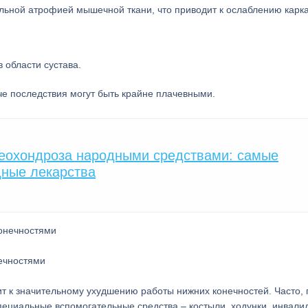
тельной атрофией мышечной ткани, что приводит к ослаблению карка
 области сустава.
че последствия могут быть крайне плачевными.
теохондроза народными средствами: самые
ные лекарства
нечностями
ит к значительному ухудшению работы нижних конечностей. Часто, 
пециальные вспомогательные средства – костыли, ходунки, инвали