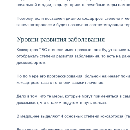
начальной стадии, ведь тут принять лечебные меры намног
Поэтому, если поставлен диагноз коксартроз, степени и ле
зашел патпроцесс и будет назначена соответствующая те
Уровни развития заболевания
Коксартроз ТБС степени имеет разные, они будут зависет
отображать степени развития заболевания, то есть на ран
дискомфортом.
Но по мере его прогрессирования, больной начинает пони
коксартрозе таза от степени зависит лечение.
Дело в том, что те меры, которые могут применяться в с
доказывает, что с таким недугом тянуть нельзя.
В медицине выделяют 4 основных степени коксартроза (та
Если судить объективно, то становится понятным, что че