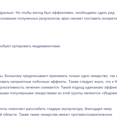
дуально. Но чтобы метод был эффективен, необходимо сдать ряд
основании полученных результатов, врач сможет поставить конкрет
пробуют купировать медикаментами.
ты
. Больному предписывают принимать только одно лекарство, так 
вать неприятные побочные эффекты. Также следует знать, что к
езультативность лечения снижается. Такой подход одинаково эффек
Самыми популярными лекарствами из этой группы являются «Индом
енты помогают расслабить гладкую мускулатуру, благодаря чему
й области. Также такие лекарства имеют противоспазматическое