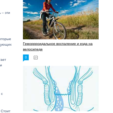
 – эти
оторые
Геморрроидальное воспаление и езда на
едующих
велосипеде
0
17.11.2023
гает
ти
 с
 Стоит