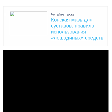
Читайте также:
Конская мазь для
суставов: правила
использования
«лошадиных» средств