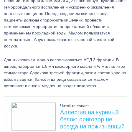
Лечение геморроя клизмами АСД 2 способствует купированию
геморроидального воспаления и ускорению заживления
анальных трещинок. Перед введением клизмы в анус
пациенты должны опорожнить кишечник, провести
гигиенические мероприятия аноректальной области с
применением прохладной воды. Мылом пользоваться
нежелательно. Анус промакивается тканевой салфеткой
досуха.
Для микроклизм модно воспользоваться АСД 3 фракции. В
шприц набирается 1,5 мл камфорного масла и ½ миллилитра
стимулятора Дорохова третьей фракции, затем состав хорошо
взбалтывается. Канюля шприца смазывается маслом,
вставляют в анус и медленно вводят лекарство.
Читайте также:
Аллергия на куриный
белок: приговор не
всегда на пожизненный