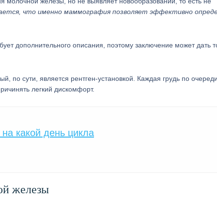
я молочной железы, но не выявляет новообразований, то есть не
тается, что именно маммография позволяет эффективно опред
бует дополнительного описания, поэтому заключение может дать т
 по сути, является рентген-установкой. Каждая грудь по очеред
ричинять легкий дискомфорт.
на какой день цикла
ой железы