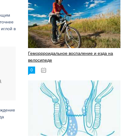
яющим
 точнее
 иглой в
Геморрроидальное воспаление и езда на
велосипеде
0
17.11.2023
д
ождение
да