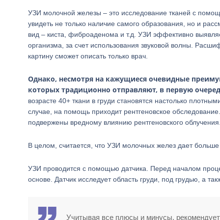
УЗИ молочной железы – это исследование тканей с помощ
увидеть не только наличие самого образования, но и расс
вид – киста, фиброаденома и т.д. УЗИ эффективно выявля
организма, за счет использования звуковой волны. Расши
картину сможет описать только врач.
Однако, несмотря на кажущиеся очевидные преиму
которых традиционно отправляют, в первую очере
возрасте 40+ ткани в груди становятся настолько плотным
случае, на помощь приходит рентгеновское обследование.
подвержены вредному влиянию рентгеновского облучения
В целом, считается, что УЗИ молочных желез дает больш
УЗИ проводится с помощью датчика. Перед началом проц
основе. Датчик исследует область груди, под грудью, а 
Учитывая все плюсы и минусы, рекомендует