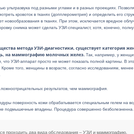
ью ультразвука под разными углами и в разных проекциях. Позвол
мотреть кровоток в тканях (допплерометрия) и определить его струк
ет новообразования в тканях. При этом, исключается вредное облу
фровку снимка может сделать УЗИ-специалист, хотя, конечно, полн
щества метода УЗИ-диагностики, существует категория же
дь, на маммографию молочных желез.
Так, например, у женщи
и, что УЗИ-аппарат просто не может показать полной картины. В эт
 Кроме того, женщины в возрасте, согласно исследованиям, менее
.
е ложноотрицательных результатов, чем маммография.
едуры поверхность кожи обрабатывается специальным гелем на в
также подмышечные впадины. Процедура совершенно безболезненна.
ся проходить два вида обследования – УЗИ и маммографию.