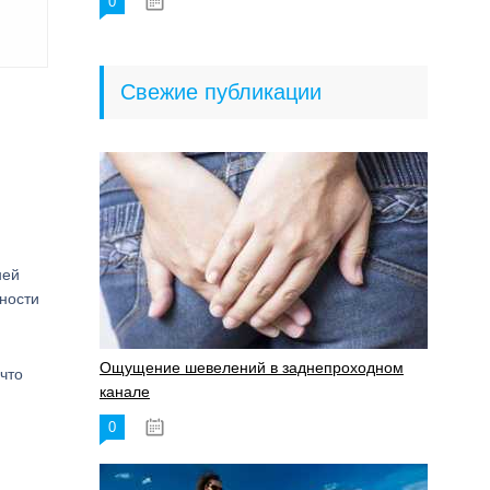
0
18.06.2023
Свежие публикации
ней
ности
Ощущение шевелений в заднепроходном
что
канале
0
17.11.2023