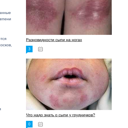
ванные
тепени
ются
Разновидности сыпи на ногах
осков,
3
17.06.2023
я
Что надо знать о сыпи у грудничков?
0
15.06.2023