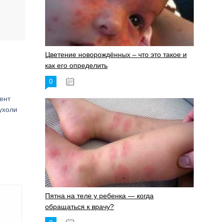
Цветение новорождённых – что это такое и
как его определить
0
19.06.2023
ент
ухоли
Пятна на теле у ребенка — когда
обращаться к врачу?