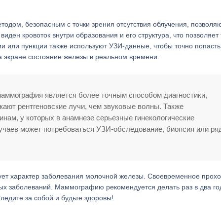
одом, безопасным с точки зрения отсутствия облучения, позвол
иден кровоток внутри образования и его структура, что позволяет
и или пункции также используют УЗИ-данные, чтобы точно попасть
 экране состояние железы в реальном времени.
маммография является более точным способом диагностики,
кают рентгеновские лучи, чем звуковые волны. Также
ам, у которых в анамнезе серьезные гинекологические
учаев может потребоваться УЗИ-обследование, биопсия или ря
ует характер заболевания молочной железы. Своевременное прох
ых заболеваний. Маммографию рекомендуется делать раз в два го
едите за собой и будьте здоровы!