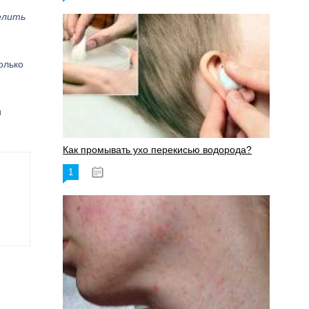
елить
олько
и
Как промывать ухо перекисью водорода?
1
08.03.2023