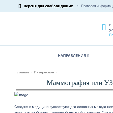
Версия для слабовидящих
Правовая информац
г.
ул
По
НАПРАВЛЕНИЯ
Главная
›
Интересное
›
Маммография или УЗИ
Сегодня в медицине существуют два основных метода неи
выявлять проблемы с молочной железой у женщин. Это м