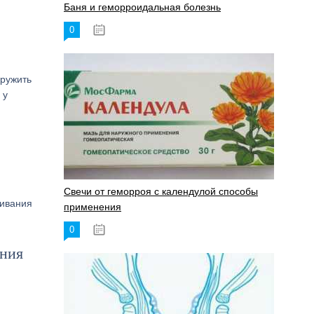
Баня и геморроидальная болезнь
0
17.11.2023
аружить
 у
Свечи от геморроя с календулой способы
ливания
применения
0
17.11.2023
ения