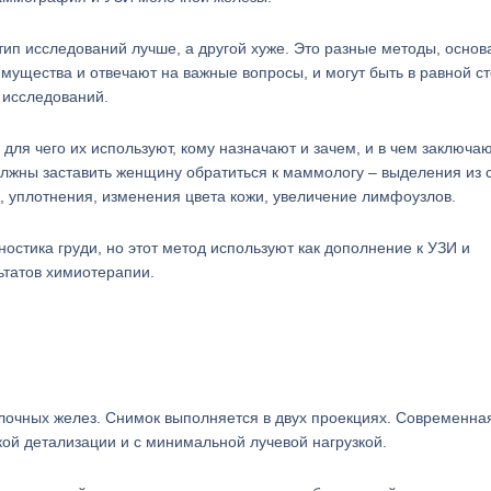
о тип исследований лучше, а другой хуже. Это разные методы, осно
мущества и отвечают на важные вопросы, и могут быть в равной с
 исследований.
 для чего их используют, кому назначают и зачем, и в чем заключа
лжны заставить женщину обратиться к маммологу – выделения из с
е, уплотнения, изменения цвета кожи, увеличение лимфоузлов.
ностика груди, но этот метод используют как дополнение к УЗИ и
ьтатов химиотерапии.
олочных желез. Снимок выполняется в двух проекциях. Современна
й детализации и с минимальной лучевой нагрузкой.