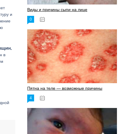
яет
Виды и причины сыпи на лице
туру и
0
17.06.2023
чение
ую
нщин,
н в
ом
Пятна на теле — возможные причины
4
18.06.2023
одной