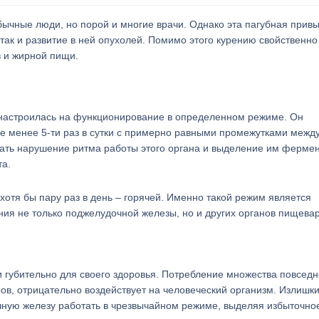
ычные люди, но порой и многие врачи. Однако эта пагубная прив
так и развитие в ней опухолей. Помимо этого курению свойственно
в и жирной пищи.
настроилась на функционирование в определенном режиме. Он
 менее 5-ти раз в сутки с примерно равными промежутками межд
ть нарушение ритма работы этого органа и выделение им фермен
та.
хотя бы пару раз в день – горячей. Именно такой режим является
я не только поджелудочной железы, но и других органов пищева
 губительно для своего здоровья. Потребление множества повсед
ов, отрицательно воздействует на человеческий организм. Излишк
чную железу работать в чрезвычайном режиме, выделяя избыточно