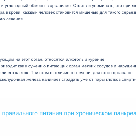
 и углеводный обмены в организме. Стоит ли упоминать, что при 
ра в крови, каждый человек становится мишенью для такого серьез
ого лечения.
ющим на этот орган, относятся алкоголь и курение.
приводит как к сужению питающих орган мелких сосудов и нарушен
и его клеток. При этом в отличие от печени, для этого органа не
джелудочная железа начинает страдать уже от пары глотков спиртн
 правильного питания при хроническом панкре