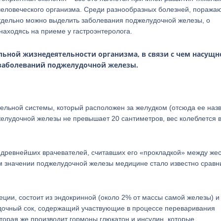
еловеческого организма. Среди разнообразных болезней, пораж
отдельно можно выделить заболевания поджелудочной железы, о
находясь на приеме у гастроэнтеролога.
льной жизнедеятельности организма, в связи с чем насущн
 заболеваний поджелудочной железы.
льной системы, который расположен за желудком (отсюда ее назв
желудочной железы не превышает 20 сантиметров, вес колеблется 
 древнейших врачевателей, считавших его «прокладкой» между же
м значении поджелудочной железы медицине стало известно сравн
ции, состоит из эндокринной (около 2% от массы самой железы) и
удочный сок, содержащий участвующие в процессе переваривания
торая же производит гормоны глюкатон и инсулин, которые