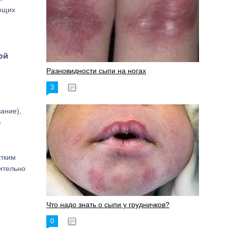
ающих
ой
Разновидности сыпи на ногах
3
17.06.2023
ание),
в
стким
ительно
Что надо знать о сыпи у грудничков?
0
15.06.2023