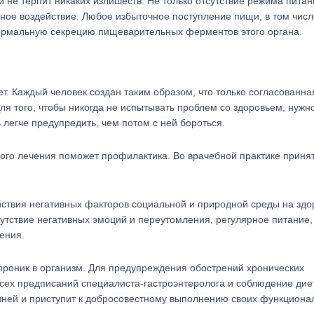
не терпит никаких излишеств. Не только отсутствие режима питан
вное воздействие. Любое избыточное поступление пищи, в том числ
нормальную секрецию пищеварительных ферментов этого органа.
т. Каждый человек создан таким образом, что только согласованна
ля того, чтобы никогда не испытывать проблем со здоровьем, нужн
ь легче предупредить, чем потом с ней бороться.
ого лечения поможет профилактика. Во врачебной практике приня
йствия негативных факторов социальной и природной среды на зд
сутствие негативных эмоций и переутомления, регулярное питание,
ения.
проник в организм. Для предупреждения обострений хронических
ех предписаний специалиста-гастроэнтеролога и соблюдение дие
езней и приступит к добросовестному выполнению своих функциона