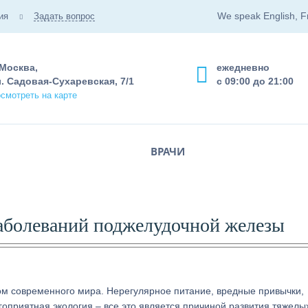
We speak English, F
ия
Задать вопрос
 Москва,
ежедневно
. Садовая-Сухаревская, 7/1
с 09:00 до 21:00
смотреть на карте
ВРАЧИ
аболеваний поджелудочной железы
м современного мира. Нерегулярное питание, вредные привычки,
оприятная экология – все это является причиной развития тяжелы