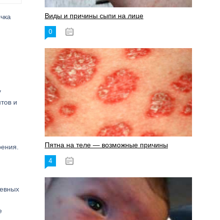
Виды и причины сыпи на лице
ычка
0
17.06.2023
у
тов и
Пятна на теле — возможные причины
рения.
4
18.06.2023
невных
и
е