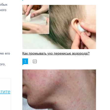
любых
ного
ию его
Как промывать ухо перекисью водорода?
1
08.03.2023
ого,
атите