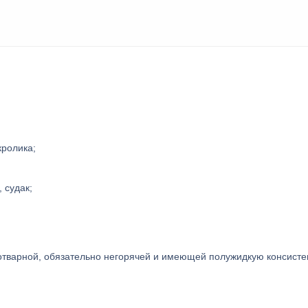
кролика;
 судак;
отварной, обязательно негорячей и имеющей полужидкую консист