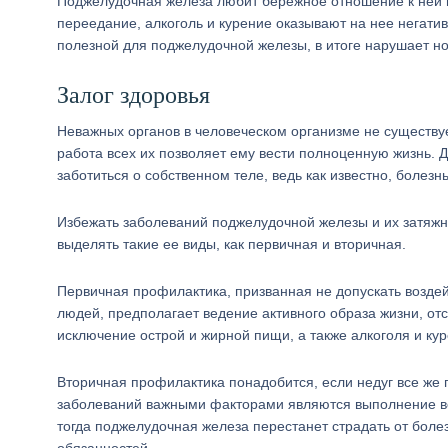
Поджелудочная железа любит бережное отношение к ней и 
переедание, алкоголь и курение оказывают на нее негати
полезной для поджелудочной железы, в итоге нарушает 
Залог здоровья
Неважных органов в человеческом организме не существуе
работа всех их позволяет ему вести полноценную жизнь. Д
заботиться о собственном теле, ведь как известно, болезн
Избежать заболеваний поджелудочной железы и их затяжн
выделять такие ее виды, как первичная и вторичная.
Первичная профилактика, призванная не допускать возде
людей, предполагает ведение активного образа жизни, от
исключение острой и жирной пищи, а также алкоголя и кур
Вторичная профилактика понадобится, если недуг все же 
заболеваний важными факторами являются выполнение вс
тогда поджелудочная железа перестанет страдать от бол