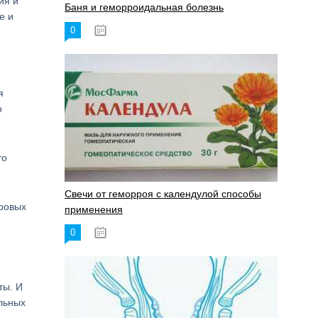
ия и
Баня и геморроидальная болезнь
е и
0
17.11.2023
я
о
то
Свечи от геморроя с календулой способы
оровых
применения
0
17.11.2023
ты. И
льных