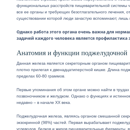
функциональных расстройств пищеварительной системы ч
все ее органы и требующих безотлагательного лечения, 
существовании которой люди зачастую вспоминают, лишь 
Однако работа этого органа очень важна для норма
задачей каждого человека является профилактика
Анатомия и функции поджелудочной
Данная железа является секреторным органом пищеварите
плотно прилегая к двенадцатиперстной кишке. Длина под
пределах 60-80 граммов.
Первые упоминания об этом органе можно найти в трудах
позвоночником и желудком. Однако о функциях и истинно
недавно – в начале ХХ века.
Поджелудочная железа, являясь органом смешанной секре
экзокринной (98%) частей. Первая вырабатывает поджел
углеводов, белков и жиров пищеварительные ферменты, в