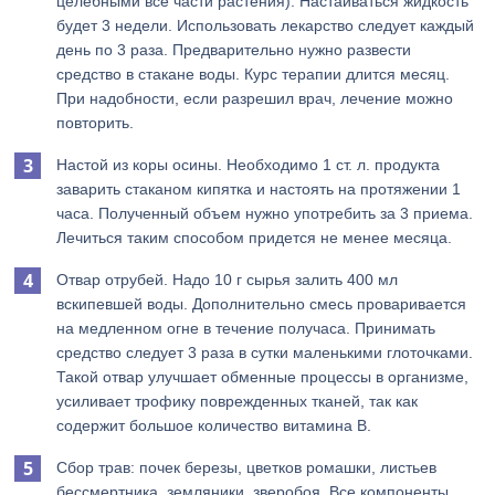
целебными все части растения). Настаиваться жидкость
будет 3 недели. Использовать лекарство следует каждый
день по 3 раза. Предварительно нужно развести
средство в стакане воды. Курс терапии длится месяц.
При надобности, если разрешил врач, лечение можно
повторить.
Настой из коры осины. Необходимо 1 ст. л. продукта
заварить стаканом кипятка и настоять на протяжении 1
часа. Полученный объем нужно употребить за 3 приема.
Лечиться таким способом придется не менее месяца.
Отвар отрубей. Надо 10 г сырья залить 400 мл
вскипевшей воды. Дополнительно смесь проваривается
на медленном огне в течение получаса. Принимать
средство следует 3 раза в сутки маленькими глоточками.
Такой отвар улучшает обменные процессы в организме,
усиливает трофику поврежденных тканей, так как
содержит большое количество витамина В.
Сбор трав: почек березы, цветков ромашки, листьев
бессмертника, земляники, зверобоя. Все компоненты