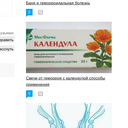
Баня и геморроидальная болезнь
0
17.11.2023
рузьями:
править
асснуть
Свечи от геморроя с календулой способы
применения
0
17.11.2023