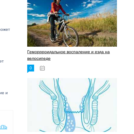
может
Геморрроидальное воспаление и езда на
велосипеде
ет
0
17.11.2023
ие и
оль