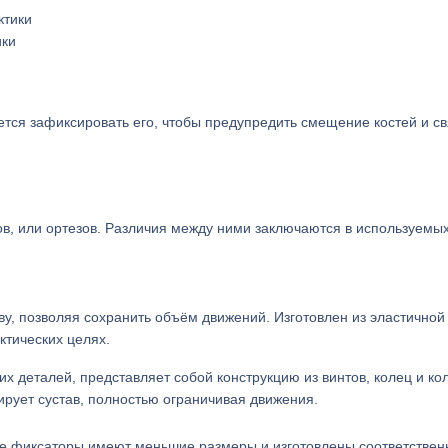
ики
тся зафиксировать его, чтобы предупредить смещение костей и св
в, или ортезов. Различия между ними заключаются в используемы
у, позволяя сохранить объём движений. Изготовлен из эластичной 
тических целях.
их деталей, представляет собой конструкцию из винтов, колец и ко
рует сустав, полностью ограничивая движения.
кие фиксаторы имеют меньшие размеры и изготовлены соответствен