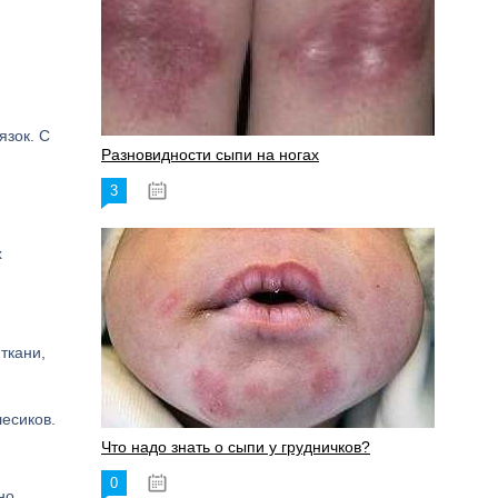
язок. С
Разновидности сыпи на ногах
3
17.06.2023
х
ткани,
лесиков.
Что надо знать о сыпи у грудничков?
0
15.06.2023
но