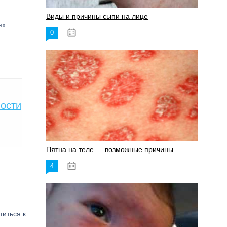
Виды и причины сыпи на лице
ях
0
17.06.2023
ности
Пятна на теле — возможные причины
4
18.06.2023
иться к