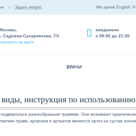
We speak English, F
ия
Задать вопрос
 Москва,
ежедневно
. Садовая-Сухаревская, 7/1
с 09:00 до 21:00
смотреть на карте
ВРАЧИ
— виды, инструкция по использованию
т подвергаться разнообразным травмам. Они возникают практически
ктики травм, артрозов и артритов является ортез на сустав локте