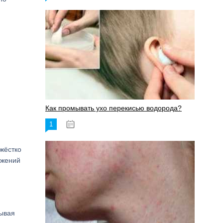
Как промывать ухо перекисью водорода?
1
08.03.2023
жёстко
ижений
тывая