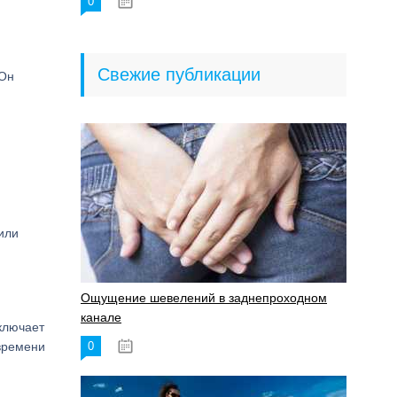
0
18.06.2023
Свежие публикации
 Он
или
Ощущение шевелений в заднепроходном
канале
ключает
 времени
0
17.11.2023