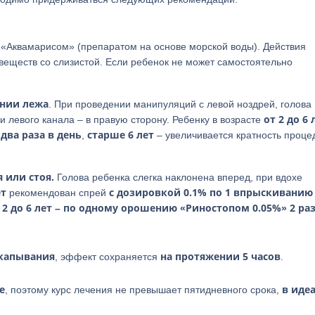
«Аквамарисом» (препаратом на основе морской воды). Действия
еществ со слизистой. Если ребенок не может самостоятельно
ении лежа
. При проведении манипуляций с левой ноздрей, голова
от 2 до 6 
 левого канала – в правую сторону. Ребенку в возрасте
два раза в день
старше 6 лет
е
,
– увеличивается кратность проц
 или стоя.
Голова ребенка слегка наклонена вперед, при вдохе
ет
с дозировкой 0.1% по 1 впрыскиванию
рекомендован спрей
 2 до 6 лет – по одному орошению «Риностопом 0.05%» 2 раз
акапывания
на протяжении 5 часов
, эффект сохраняется
.
е
в иде
, поэтому курс лечения не превышает пятидневного срока,