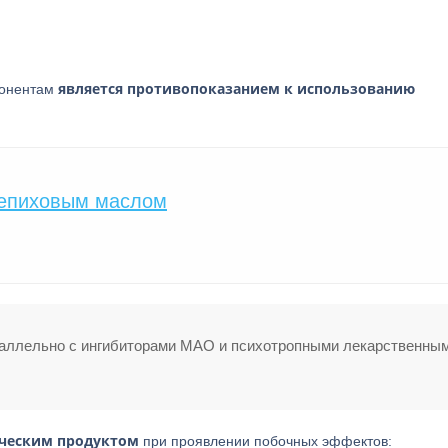
является противопоказанием к использованию
понентам
лепиховым маслом
раллельно с ингибиторами МАО и психотропными лекарственны
ическим продуктом
при проявлении побочных эффектов: