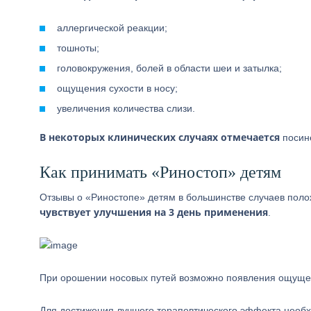
аллергической реакции;
тошноты;
головокружения, болей в области шеи и затылка;
ощущения сухости в носу;
увеличения количества слизи.
В некоторых клинических случаях отмечается
посине
Как принимать «Риностоп» детям
Отзывы о «Риностопе» детям в большинстве случаев пол
чувствует улучшения на 3 день применения
.
При орошении носовых путей возможно появления ощуще
Для достижения лучшего терапевтического эффекта необ