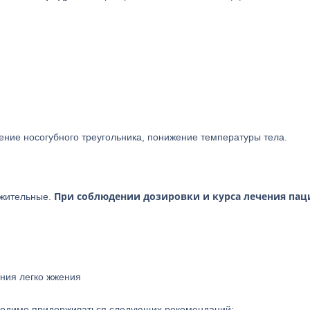
ние носогубного треугольника, понижение температуры тела.
При соблюдении дозировки и курса лечения пац
ожительные.
ния легко жжения
ходимо придерживаться следующих рекомендаций: