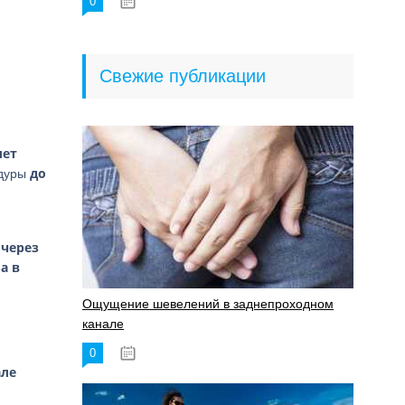
0
18.06.2023
Свежие публикации
лет
до
едуры
 через
а в
Ощущение шевелений в заднепроходном
канале
0
17.11.2023
але