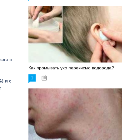
кого и
Как промывать ухо перекисью водорода?
1
08.03.2023
) и с
х