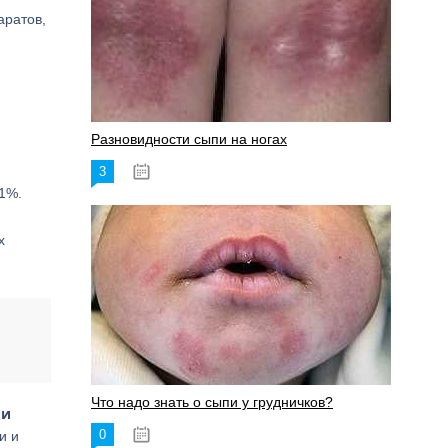
аратов,
Разновидности сыпи на ногах
3
17.06.2023
.1%.
х
Что надо знать о сыпи у грудничков?
 и
0
и и
15.06.2023