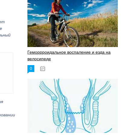
лет
е
льный
Геморрроидальное воспаление и езда на
велосипеде
0
17.11.2023
ия
зовании