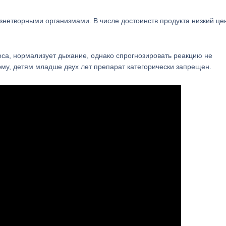
нетворными организмами. В числе достоинств продукта низкий це
са, нормализует дыхание, однако спрогнозировать реакцию не
у, детям младше двух лет препарат категорически запрещен.