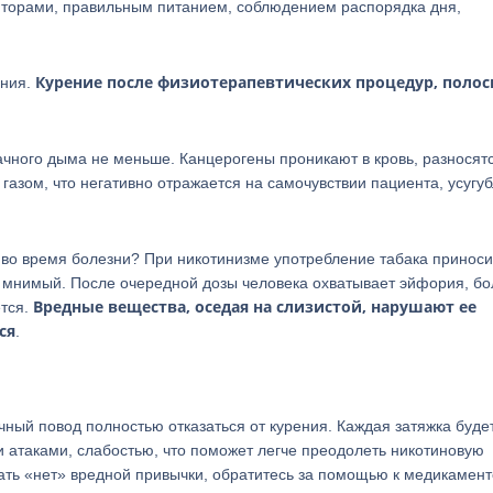
торами, правильным питанием, соблюдением распорядка дня,
Курение после физиотерапевтических процедур, полос
ения.
ачного дыма не меньше. Канцерогены проникают в кровь, разносят
азом, что негативно отражается на самочувствии пациента, усугу
 во время болезни? При никотинизме употребление табака приноси
 мнимый. После очередной дозы человека охватывает эйфория, б
Вредные вещества, оседая на слизистой, нарушают ее
ется.
ся
.
ный повод полностью отказаться от курения. Каждая затяжка буде
 атаками, слабостью, что поможет легче преодолеть никотиновую
зать «нет» вредной привычки, обратитесь за помощью к медикамен