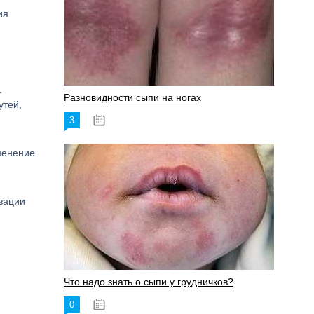
ия
.
Разновидности сыпи на ногах
утей,
3
17.06.2023
менение
изации
Что надо знать о сыпи у грудничков?
0
15.06.2023