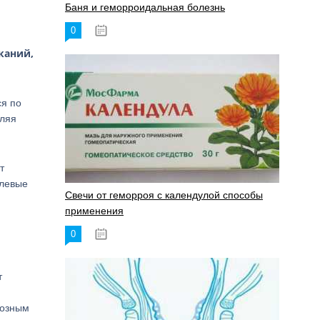
Баня и геморроидальная болезнь
0
17.11.2023
каний,
ся по
бляя
т
олевые
Свечи от геморроя с календулой способы
применения
0
17.11.2023
т
тозным