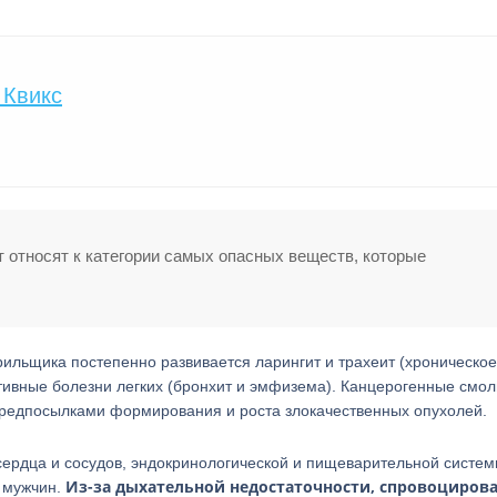
 Квикс
т относят к категории самых опасных веществ, которые
рильщика постепенно развивается ларингит и трахеит (хроническое
ктивные болезни легких (бронхит и эмфизема). Канцерогенные смо
предпосылками формирования и роста злокачественных опухолей.
сердца и сосудов, эндокринологической и пищеварительной систем
Из-за дыхательной недостаточности, спровоциров
у мужчин.