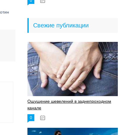
0
18.06.2023
котин
Свежие публикации
Ощущение шевелений в заднепроходном
канале
0
17.11.2023