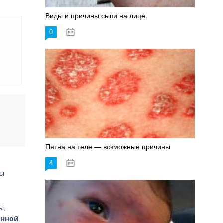
Виды и причины сыпи на лице
0
17.06.2023
Пятна на теле — возможные причины
4
18.06.2023
лы
ы,
анной