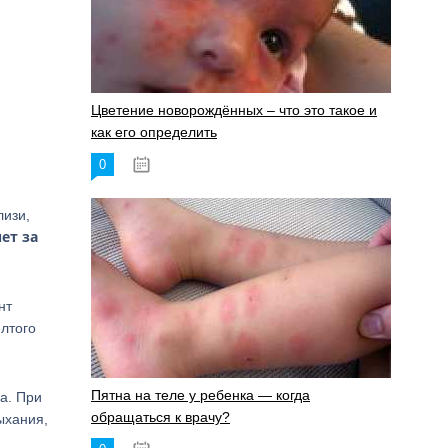
Цветение новорождённых – что это такое и
как его определить
0
19.06.2023
лизи,
ет за
нт
елтого
Пятна на теле у ребенка — когда
а. При
обращаться к врачу?
ыхания,