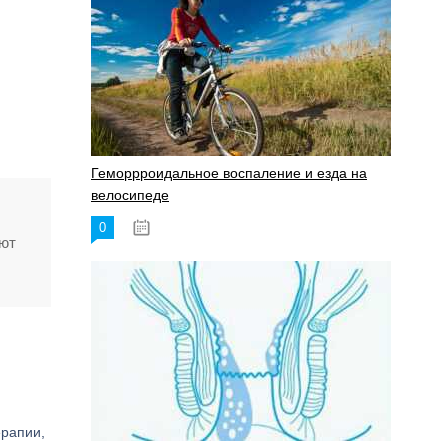
Геморрроидальное воспаление и езда на
велосипеде
0
17.11.2023
ают
ерапии,