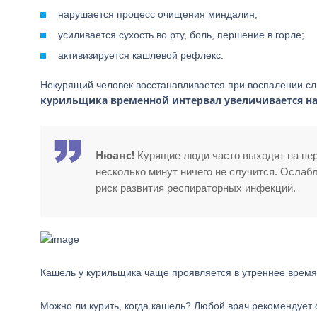
нарушается процесс очищения миндалин;
усиливается сухость во рту, боль, першение в горле;
активизируется кашлевой рефлекс.
Некурящий человек восстанавливается при воспалении с
курильщика временной интервал увеличивается на 
Нюанс!
Курящие люди часто выходят на пере
несколько минут ничего не случится. Осла
риск развития респираторных инфекций.
Кашель у курильщика чаще проявляется в утреннее врем
Можно ли курить, когда кашель? Любой врач рекомендует о