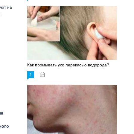
уют на
а
Как промывать ухо перекисью водорода?
1
08.03.2023
ия
ного