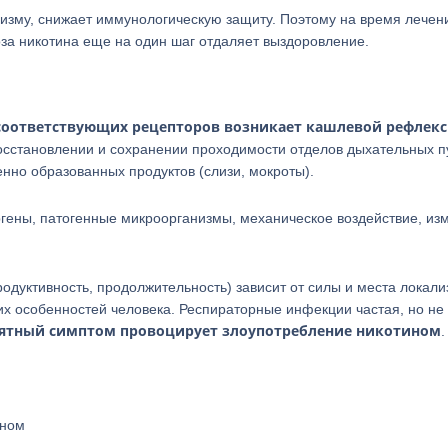
изму, снижает иммунологическую защиту. Поэтому на время лечен
доза никотина еще на один шаг отдаляет выздоровление.
соответствующих рецепторов возникает кашлевой рефлекс
восстановлении и сохранении проходимости отделов дыхательных п
нно образованных продуктов (слизи, мокроты).
гены, патогенные микроорганизмы, механическое воздействие, из
родуктивность, продолжительность) зависит от силы и места локал
их особенностей человека. Респираторные инфекции частая, но не
иятный симптом провоцирует злоупотребление никотином
.
ином