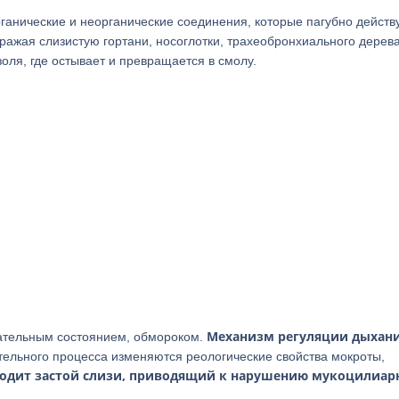
рганические и неорганические соединения, которые пагубно действ
ражая слизистую гортани, носоглотки, трахеобронхиального дерев
ля, где остывает и превращается в смолу.
Механизм регуляции дыхан
ательным состоянием, обмороком.
тельного процесса изменяются реологические свойства мокроты,
одит застой слизи, приводящий к нарушению мукоцилиар