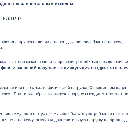
лидностью или летальным исходом
.
и кашле
 никотина при воспалении органов дыхания ослабляет организм,
ие
Смолы и токсические вещества провоцируют обильное выделение с
 фоне изменений нарушается циркуляция воздуха, что влеч
ждения или в результате физической нагрузки. Со временем пацие
 покоя. При толчкообразных выдохах наружу выходит мокрота от ж
ении иммунного статуса, чему способствует употребление никотин
тся по организму, оказывая дополнительную нагрузку на органы д
.