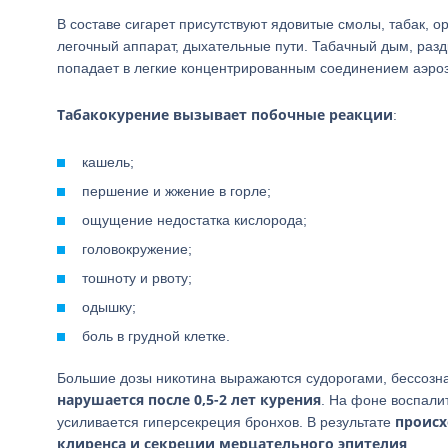
В составе сигарет присутствуют ядовитые смолы, табак, о
легочный аппарат, дыхательные пути. Табачный дым, разд
попадает в легкие концентрированным соединением аэрозо
Табакокурение вызывает побочные реакции
:
кашель;
першение и жжение в горле;
ощущение недостатка кислорода;
головокружение;
тошноту и рвоту;
одышку;
боль в грудной клетке.
Большие дозы никотина выражаются судорогами, бессозн
нарушается после 0,5-2 лет курения
. На фоне воспали
происх
усиливается гиперсекреция бронхов. В результате
клиренса и секреции мерцательного эпителия
.