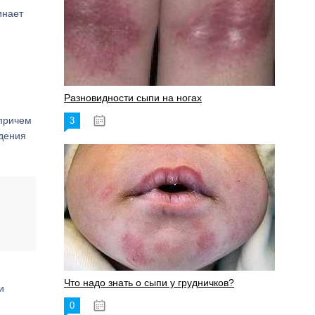
инает
Разновидности сыпи на ногах
 причем
3
17.06.2023
едения
Что надо знать о сыпи у грудничков?
и
0
15.06.2023