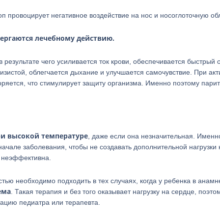
п провоцирует негативное воздействие на нос и носоглоточную об
вергаются лечебному действию.
результате чего усиливается ток крови, обеспечивается быстрый о
лизистой, облегчается дыхание и улучшается самочувствие. При ак
ряется, что стимулирует защиту организма. Именно поэтому парит
ри высокой температуре
, даже если она незначительная. Именн
ачале заболевания, чтобы не создавать дополнительной нагрузки 
а неэффективна.
тью необходимо подходить в тех случаях, когда у ребенка в анамн
ема
. Такая терапия и без того оказывает нагрузку на сердце, поэто
тацию педиатра или терапевта.