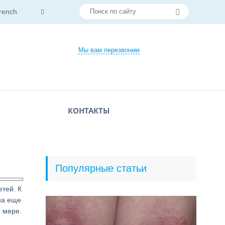
rench
Мы вам перезвоним
КОНТАКТЫ
Популярные статьи
етей. К
на еще
 мере.