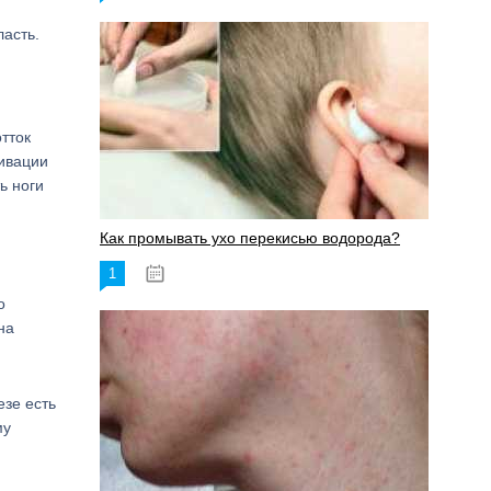
ласть.
тток
тивации
ь ноги
Как промывать ухо перекисью водорода?
1
08.03.2023
о
на
езе есть
му