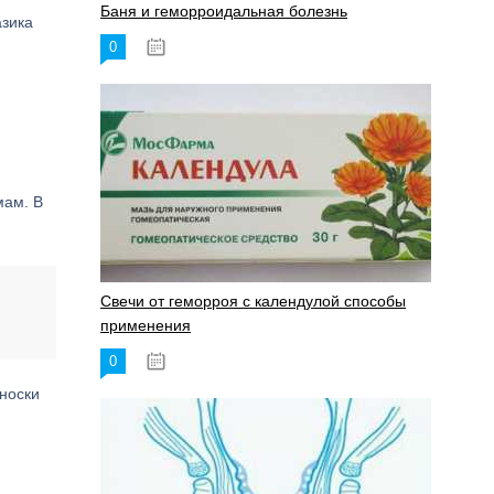
Баня и геморроидальная болезнь
азика
0
17.11.2023
мам. В
Свечи от геморроя с календулой способы
применения
0
17.11.2023
 носки