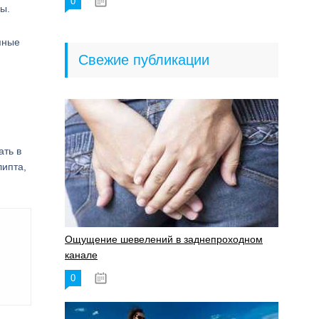
0
18.06.2023
ы.
яные
Свежие публикации
ать в
ипта,
Ощущение шевелений в заднепроходном
канале
0
17.11.2023