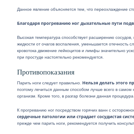
Данное явление объясняется тем, что переохлаждение сто
Благодаря прогреванию ног дыхательные пути под
Высокая температура способствует расширению сосудов, в 
жидкости от очагов воспаления, уменьшается отечность с
кровотока движение лейкоцитов и лимфы значительно уско
при простуде настоятельно рекомендуется.
Противопоказания
Нельзя делать этого п
Парить ноги следует правильно.
поэтому лечиться данным способом лучше всего в самом н
организм. Кроме того, в разгар болезни данная процедур
К прогреванию ног посредством горячих ванн с осторожнос
сердечные патологии или страдает сосудистая сист
прежде чем парить ноги, рекомендуется получить консуль