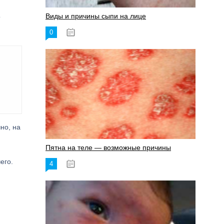
Виды и причины сыпи на лице
о
0
17.06.2023
чно, на
Пятна на теле — возможные причины
его.
4
18.06.2023