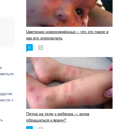
Цветение новорождённых – что это такое и
как его определить
0
19.06.2023
а
звиться.
адусов.
месте с
Пятна на теле у ребенка — когда
ть
обращаться к врачу?