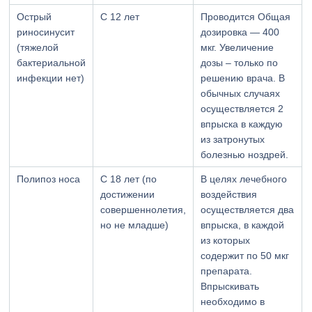
Острый
С 12 лет
Проводится Общая
риносинусит
дозировка — 400
(тяжелой
мкг. Увеличение
бактериальной
дозы – только по
инфекции нет)
решению врача. В
обычных случаях
осуществляется 2
впрыска в каждую
из затронутых
болезнью ноздрей.
Полипоз носа
С 18 лет (по
В целях лечебного
достижении
воздействия
совершеннолетия,
осуществляется два
но не младше)
впрыска, в каждой
из которых
содержит по 50 мкг
препарата.
Впрыскивать
необходимо в