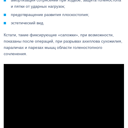
амортизация сотрясений при ходьбе, защита голеностопа
и пятки от ударных нагрузок;
предотвращение развития плоскостопия;
эстетический вид.
Кстати, такие фиксирующие «сапожки», при возможности,
показаны после операций, при разрывах ахиллова сухожилия,
параличах и парезах мышц области голеностопного
сочленения.