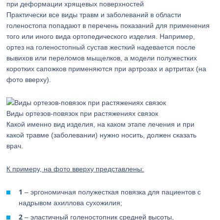
при деформации хрящевых поверхностей
Практически все виды травм и заболеваний в области
голеностопа попадают в перечень показаний для применения
того или иного вида ортопедического изделия. Например,
ортез на голеностопный сустав жесткий надевается после
вывихов или переломов мыщелков, а модели полужестких
коротких сапожков применяются при артрозах и артритах (на
фото вверху).
Виды ортезов-повязок при растяжениях связок
Какой именно вид изделия, на каком этапе лечения и при
какой травме (заболевании) нужно носить, должен сказать
врач.
К примеру, на фото вверху представлены:
1
– эргономичная полужесткая повязка для пациентов с
надрывом ахиллова сухожилия;
2
– эластичный голеностопник средней высоты,