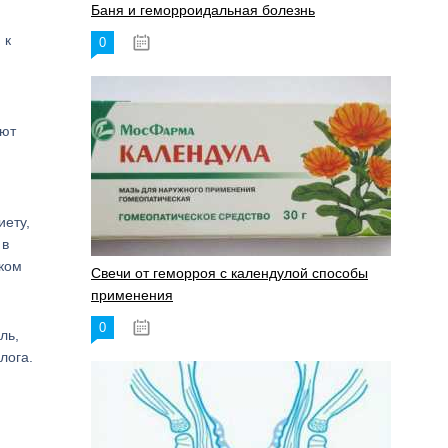
Баня и геморроидальная болезнь
 к
0
17.11.2023
яют
иету,
 в
нком
Свечи от геморроя с календулой способы
применения
0
17.11.2023
ль,
лога.