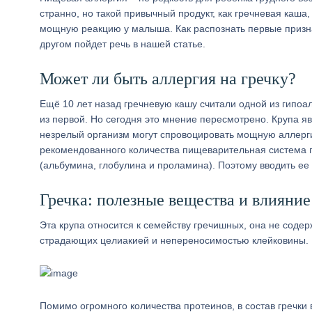
странно, но такой привычный продукт, как гречневая каша
мощную реакцию у малыша. Как распознать первые призна
другом пойдет речь в нашей статье.
Может ли быть аллергия на гречку?
Ещё 10 лет назад гречневую кашу считали одной из гипо
из первой. Но сегодня это мнение пересмотрено. Крупа я
незрелый организм могут спровоцировать мощную аллерг
рекомендованного количества пищеварительная система п
(альбумина, глобулина и проламина). Поэтому вводить ее
Гречка: полезные вещества и влияние
Эта крупа относится к семейству гречишных, она не соде
страдающих целиакией и непереносимостью клейковины.
Помимо огромного количества протеинов, в состав гречки 