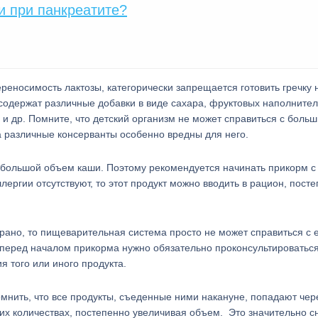
и при панкреатите?
ереносимость лактозы, категорически запрещается готовить гречку 
 содержат различные добавки в виде сахара, фруктовых наполнител
 и др. Помните, что детский организм не может справиться с боль
а различные консерванты особенно вредны для него.
а большой объем каши. Поэтому рекомендуется начинать прикорм с
ергии отсутствуют, то этот продукт можно вводить в рацион, пост
рано, то пищеварительная система просто не может справиться с 
перед началом прикорма нужно обязательно проконсультироваться
 того или иного продукта.
нить, что все продукты, съеденные ними накануне, попадают чер
их количествах, постепенно увеличивая объем. Это значительно с