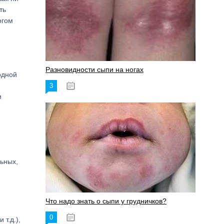
ть
огом
Разновидности сыпи на ногах
одной
3
17.06.2023
и
льных,
Что надо знать о сыпи у грудничков?
0
15.06.2023
т.д.),