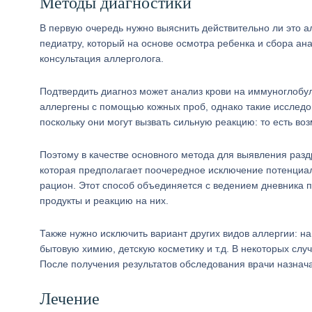
Методы диагностики
В первую очередь нужно выяснить действительно ли это ал
педиатру, который на основе осмотра ребенка и сбора ан
консультация аллерголога.
Подтвердить диагноз может анализ крови на иммуноглобу
аллергены с помощью кожных проб, однако такие исследов
поскольку они могут вызвать сильную реакцию: то есть во
Поэтому в качестве основного метода для выявления раз
которая предполагает поочередное исключение потенциал
рацион. Этот способ объединяется с ведением дневника 
продукты и реакцию на них.
Также нужно исключить вариант других видов аллергии: н
бытовую химию, детскую косметику и т.д. В некоторых слу
После получения результатов обследования врачи назнач
Лечение