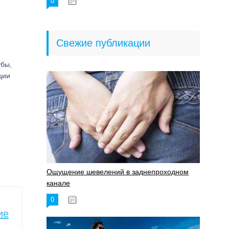
0
18.06.2023
Свежие публикации
убы,
ции
Ощущение шевелений в заднепроходном
канале
0
17.11.2023
ие