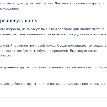
 флавоноиды (рутин, кверцетин). Для вегетарианцев эта крупа по
исхождения.
гречневую кашу
го возраста, из-за отсутствия в ней опасного для многих глютена,
и аллергия. Безглютеновыми также являются кукурузная и рисовые
истинный аллерген гречневой крупы. Среди потенциальных веществ
протеины: альбумин, глобулин и проламин. Выдвинуто также
лергией.
е хранение крупы: при сильной влажности в ней начинает образов
 на употребление крупы, но и на вдыхание пыльцы с нее: очень част