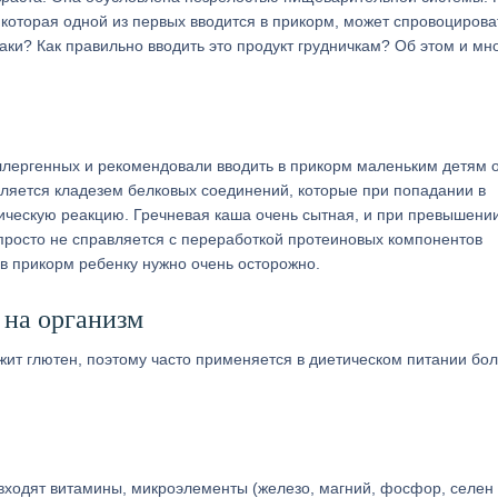
, которая одной из первых вводится в прикорм, может спровоцирова
ки? Как правильно вводить это продукт грудничкам? Об этом и мн
аллергенных и рекомендовали вводить в прикорм маленьким детям 
вляется кладезем белковых соединений, которые при попадании в
ическую реакцию. Гречневая каша очень сытная, и при превышени
росто не справляется с переработкой протеиновых компонентов
 в прикорм ребенку нужно очень осторожно.
 на организм
ржит глютен, поэтому часто применяется в диетическом питании бо
входят витамины, микроэлементы (железо, магний, фосфор, селен и 