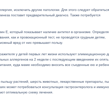
лергия, исключить другие патологии. Для этого следует обратиться
амнеза поставит предварительный диагноз. Также потребуется
лин Е, который показывает наличие антител в организме. Определ
ания, как и провокационный тест, не проводятся грудным детям,
зможный вред от них превышает пользу.
дражителя у детей первых лет жизни используют элимицационную д
ьных аллергенов на 2 недели с последующим введением их опять
питания, куда маме необходимо вносить все съеденные ею и ребе
а пыльцу растений, шерсть животных, лекарственные препараты, пы
чаях может потребоваться консультация гастроэнтеролога и иммуно
ают оптимальную схему лечения.