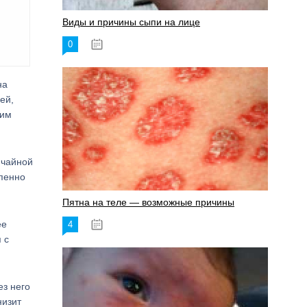
Виды и причины сыпи на лице
0
17.06.2023
на
ей,
шим
 чайной
епенно
Пятна на теле — возможные причины
ее
4
18.06.2023
 с
ез него
низит