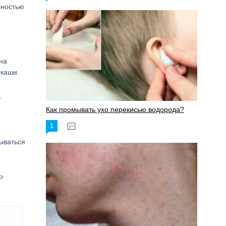
лностью
 на
 каши.
,
Как промывать ухо перекисью водорода?
1
08.03.2023
ываться
о