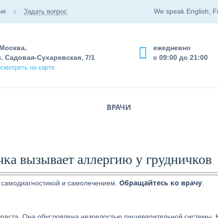
We speak English, F
ия
Задать вопрос
 Москва,
ежедневно
. Садовая-Сухаревская, 7/1
с 09:00 до 21:00
смотреть на карте
ВРАЧИ
чка вызывает аллергию у грудничков
Обращайтесь ко врачу
 самодиагностикой и самолечением.
.
зраста. Она обусловлена незрелостью пищеварительной системы. 