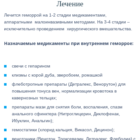
Лечение
Лечится геморрой на 1-2 стадии медикаментами,
аппаратными малоинвазивными методами. На 3-4 стадии –
исключительно проведением хирургического вмешательства.
Назначаемые медикаменты при внутреннем геморрое:
свечи с гепарином
клизмы с корой дуба, зверобоем, ромашкой
флеботропные препараты (Детралекс, Венорутон) для
повышения тонуса вен, нормализации кровотока в
кавернозных тельцах;
препараты мази для снятия боли, воспаления, спазм
анального сфинктера (Нитроглицерин, Диклофенак,
Ибуклин, Анальгин);
гемостатики (хлорид кальция, Викасол, Дицинон);
венотоники (Венотон, Троксевазин, Детралекс, Флебодиа) с