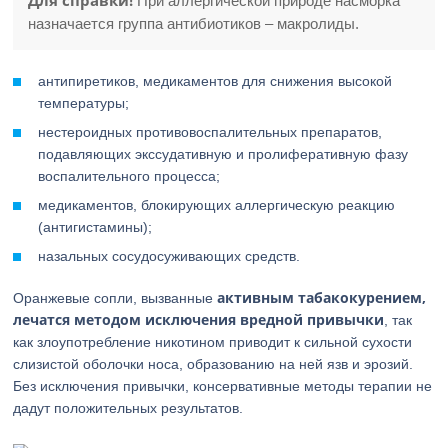
Для справки!
При аллергической природе насморка
назначается группа антибиотиков – макролиды.
антипиретиков, медикаментов для снижения высокой
температуры;
нестероидных противовоспалительных препаратов,
подавляющих экссудативную и пролиферативную фазу
воспалительного процесса;
медикаментов, блокирующих аллергическую реакцию
(антигистамины);
назальных сосудосуживающих средств.
активным табакокурением,
Оранжевые сопли, вызванные
лечатся методом исключения вредной привычки
, так
как злоупотребление никотином приводит к сильной сухости
слизистой оболочки носа, образованию на ней язв и эрозий.
Без исключения привычки, консервативные методы терапии не
дадут положительных результатов.