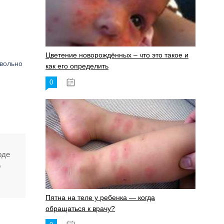
Цветение новорождённых – что это такое и
звольно
как его определить
0
19.06.2023
оде
о
Пятна на теле у ребенка — когда
обращаться к врачу?