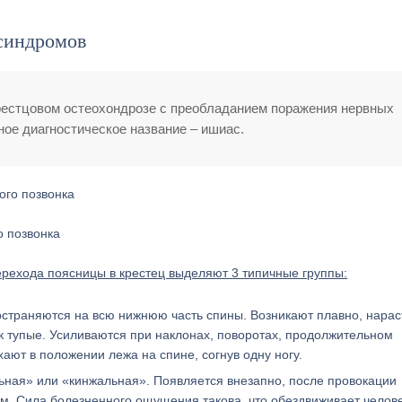
синдромов
крестцовом остеохондрозе с преобладанием поражения нервных
ное диагностическое название – ишиас.
о позвонка
рехода поясницы в крестец выделяют 3 типичные группы:
страняются на всю нижнюю часть спины. Возникают плавно, нара
ак тупые. Усиливаются при наклонах, поворотах, продолжительном
ают в положении лежа на спине, согнув одну ногу.
ьная» или «кинжальная». Появляется внезапно, после провокации
м. Сила болезненного ощущения такова, что обездвиживает челове