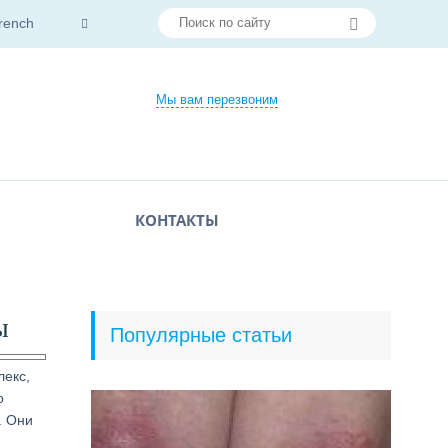
rench
Мы вам перезвоним
КОНТАКТЫ
ы
Популярные статьи
лекс,
о
. Они