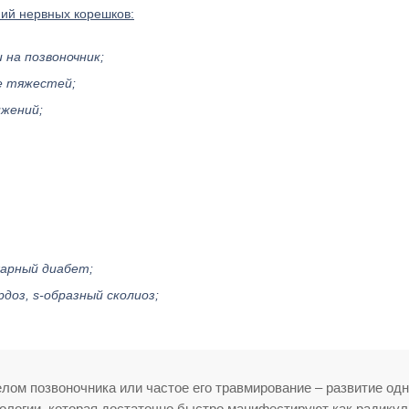
ий нервных корешков:
 на позвоночник;
е тяжестей;
ижений;
харный диабет;
доз, s-образный сколиоз;
лом позвоночника или частое его травмирование – развитие одн
ологии, которая достаточно быстро манифестируют как радикул