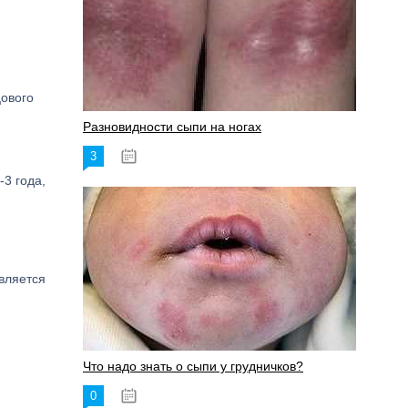
цового
Разновидности сыпи на ногах
3
17.06.2023
-3 года,
вляется
Что надо знать о сыпи у грудничков?
0
15.06.2023