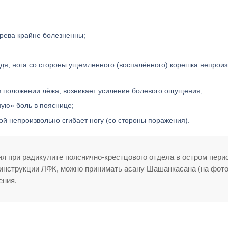
ерева крайне болезненны;
дя, нога со стороны ущемленного (воспалённого) корешка непрои
в положении лёжа, возникает усиление болевого ощущения;
ную» боль в пояснице;
й непроизвольно сгибает ногу (со стороны поражения).
я при радикулите пояснично-крестцового отдела в остром пери
 инструкции ЛФК, можно принимать асану Шашанкасана (на фот
ения.