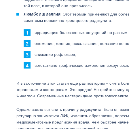
той позе, в которой оно проявилось.
Люмбоишиалгия
. Этот термин применяют для боле
симптомы пояснично-крестцового радикулита:
иррадиацию болезненных ощущений по разным л
онемение, жжение, покалывание, ползание по н
снижение рефлексов;
вегетативно-трофические изменения вокруг восп
И в заключение этой статьи еще раз повторим – снять бол
терапевтам и костоправам. Это вредно! Не грейте спину 
Финалгон. Современные нестероидные противовоспалител
Однако важно выяснить причину радикулита. Если он возн
регулярно заниматься ЛФК, изменить образ жизни, пересм
медикаментозные предписания врача. Чем быстрее начнет
например, для резекции межпозвонковой грыжи.