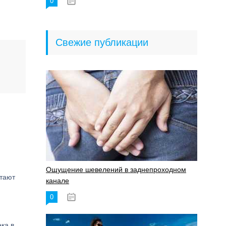
0
18.06.2023
Свежие публикации
Ощущение шевелений в заднепроходном
стают
канале
0
17.11.2023
ка в