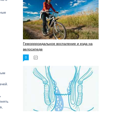
ьные
Геморрроидальное воспаление и езда на
велосипеде
0
17.11.2023
ным
ачей.
ь
лнять
а,