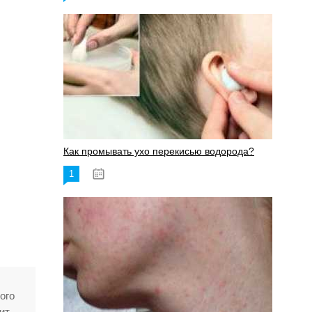
Как промывать ухо перекисью водорода?
1
08.03.2023
ого
ит.