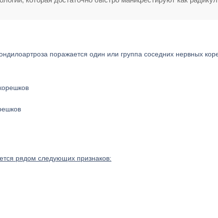
пондилоартроза поражается один или группа соседних нервных кор
решков
яется рядом следующих признаков:
;