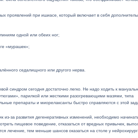
вых проявлений при ишиасе, который включает в себя дополнител
иниям одной или обеих ног;
оге «мурашек»;
алённого седалищного или другого нерва.
евой синдром сегодня достаточно легко. Не надо ходить к мануаль
«утюгами», парилкой или жесткими разогревающими мазями, типа
ьные препараты и миорелаксанты быстро справляются с этой зад
ик из-за развития дегенеративных изменений, необходимо начинат
отреть пищевое поведение, отказаться от вредных привычек, выпо
ся лечение, тем меньше шансов оказаться на столе у нейрохирург