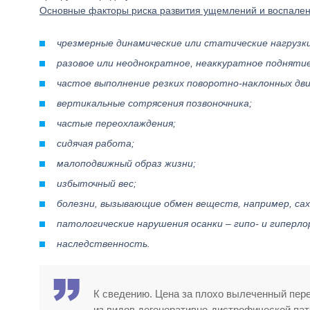
Основные факторы риска развития ущемлений и воспален
чрезмерные динамические или статические нагрузки
разовое или неоднократное, неаккуратное подняти
частое выполнение резких поворотно-наклонных дв
вертикальные сотрясения позвоночника;
частые переохлаждения;
сидячая работа;
малоподвижный образ жизни;
избыточный вес;
болезни, вызывающие обмен веществ, например, са
патологические нарушения осанки – гипо- и гиперлор
наследственность.
К сведению. Цена за плохо вылеченный пере
из видов дегенеративно-дистрофической пат