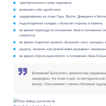
чувствительность кожи нарушена;
возможен отёк одной ноги;
надавливания на точки Гара, Валле, Дежерина и Бехт
подъягодичная складка с больной стороны сглажена;
во время перехода из положения лёжа в положение си
сгибается;
во время поднятия прямой «больной» ноги, находясь 
кашель, чихание или резкий кивок вызывают «кинжаль
во время опроса выясняется, в положении лёжа больно
Внимание! Выполнять физические упражнени
запрещено. На этом этапе, по методической
внизу). Она поможет снизить болевые ощущ