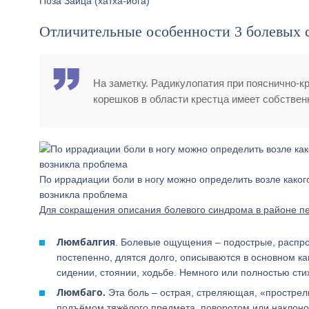
Поза Зайца (хатха-йога)
Отличительные особенности 3 болевых 
На заметку. Радикулопатия при пояснично-
корешков в области крестца имеет собствен
По иррадиации боли в ногу можно определить возле каког
возникла проблема
Для сокращения описания болевого синдрома в районе пе
Люмбалгия
. Болевые ощущения – подострые, распро
постепенно, длятся долго, описываются в основном к
сидении, стоянии, ходьбе. Немного или полностью стих
Люмбаго.
Эта боль – острая, стреляющая, «прострел
подъёмом тяжёлого предмета, поворотом или наклоно