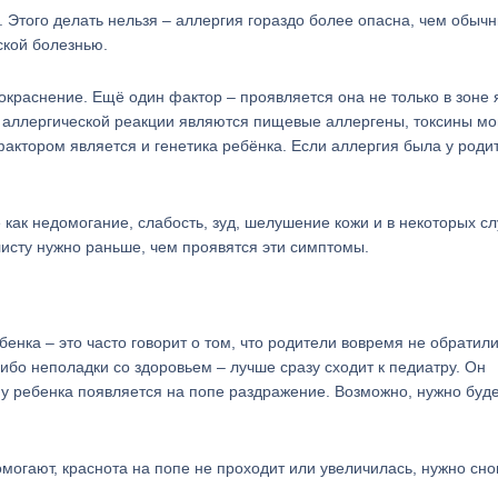
Этого делать нельзя – аллергия гораздо более опасна, чем обыч
ской болезнью.
окраснение. Ещё один фактор – проявляется она не только в зоне 
я аллергической реакции являются пищевые аллергены, токсины мо
актором является и генетика ребёнка. Если аллергия была у роди
как недомогание, слабость, зуд, шелушение кожи и в некоторых с
исту нужно раньше, чем проявятся эти симптомы.
енка – это часто говорит о том, что родители вовремя не обратили
ибо неполадки со здоровьем – лучше сразу сходит к педиатру. Он
и у ребенка появляется на попе раздражение. Возможно, нужно буд
огают, краснота на попе не проходит или увеличилась, нужно сно