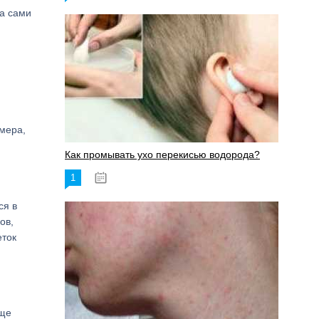
 а сами
змера,
Как промывать ухо перекисью водорода?
1
08.03.2023
ся в
ов,
еток
аще