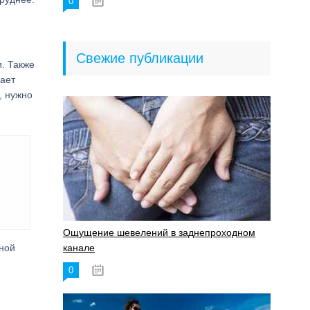
0
18.06.2023
Свежие публикации
и. Также
пает
, нужно
Ощущение шевелений в заднепроходном
зной
канале
0
17.11.2023