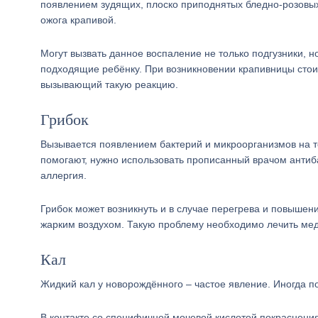
появлением зудящих, плоско приподнятых бледно-розовых
ожога крапивой.
Могут вызвать данное воспаление не только подгузники, 
подходящие ребёнку. При возникновении крапивницы стоит
вызывающий такую реакцию.
Грибок
Вызывается появлением бактерий и микроорганизмов на те
помогают, нужно использовать прописанный врачом антиба
аллергия.
Грибок может возникнуть и в случае перегрева и повыше
жарким воздухом. Такую проблему необходимо лечить мед
Кал
Жидкий кал у новорождённого – частое явление. Иногда п
В контакте со специфичной мочевой кислотой покраснения