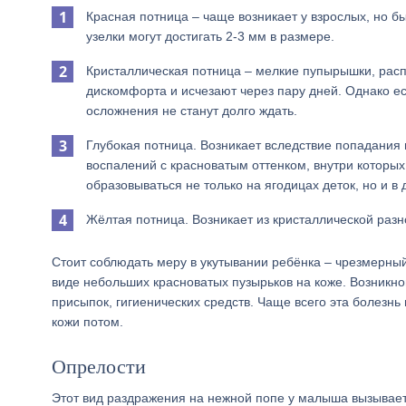
Красная потница – чаще возникает у взрослых, но бы
узелки могут достигать 2-3 мм в размере.
Кристаллическая потница – мелкие пупырышки, распо
дискомфорта и исчезают через пару дней. Однако есл
осложнения не станут долго ждать.
Глубокая потница. Возникает вследствие попадания
воспалений с красноватым оттенком, внутри которых
образовываться не только на ягодицах деток, но и в 
Жёлтая потница. Возникает из кристаллической разно
Стоит соблюдать меру в укутывании ребёнка – чрезмерный
виде небольших красноватых пузырьков на коже. Возникно
присыпок, гигиенических средств. Чаще всего эта болезнь
кожи потом.
Опрелости
Этот вид раздражения на нежной попе у малыша вызываетс