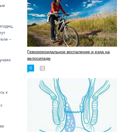
ные
ягодиц,
гут
теля –
Геморрроидальное воспаление и езда на
велосипеде
лучаях
0
17.11.2023
сь к
ет
ва