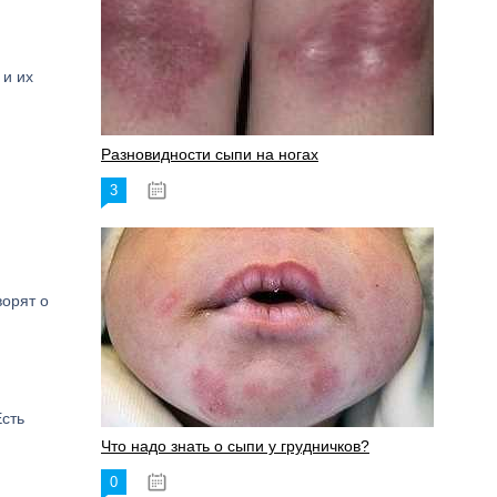
 и их
Разновидности сыпи на ногах
3
17.06.2023
ворят о
Есть
Что надо знать о сыпи у грудничков?
0
15.06.2023