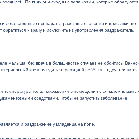
 волдырей. По виду они сходны с волдырями, которые образуются
но и лекарственные препараты, различные порошки и присыпки, не
 обратиться к врачу и исключить из употребления раздражитель,
ле малыша, без врача в большинстве случаев не обойтись. Ванно
ктериальный крем, следить за реакцией ребёнка – вдруг появится
ния температуры тела, нахождения в помещении с слишком влажны
икаментозными средствами, чтобы не запустить заболевание.
оявляется и раздражение у младенца на попе.
 и высыпания усиливаются в несколько раз, лечить их становится 