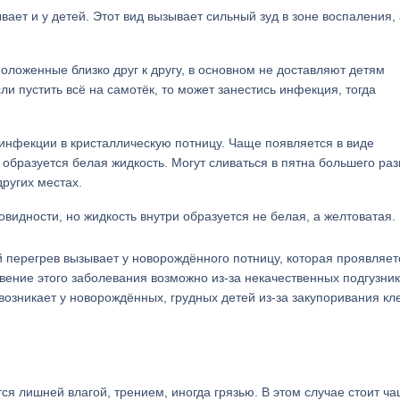
вает и у детей. Этот вид вызывает сильный зуд в зоне воспаления,
ложенные близко друг к другу, в основном не доставляют детям
и пустить всё на самотёк, то может занестись инфекция, тогда
 инфекции в кристаллическую потницу. Чаще появляется в виде
 образуется белая жидкость. Могут сливаться в пятна большего ра
других местах.
видности, но жидкость внутри образуется не белая, а желтоватая.
 перегрев вызывает у новорождённого потницу, которая проявляет
вение этого заболевания возможно из-за некачественных подгузник
 возникает у новорождённых, грудных детей из-за закупоривания кл
я лишней влагой, трением, иногда грязью. В этом случае стоит ч