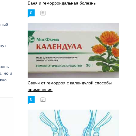
Баня и геморроидальная болезнь
0
17.11.2023
ьный
нут
очень
, но и
ажно
Свечи от геморроя с календулой способы
применения
0
17.11.2023