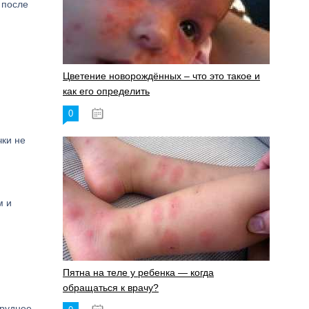
 после
Цветение новорождённых – что это такое и
как его определить
0
19.06.2023
чки не
м и
Пятна на теле у ребенка — когда
обращаться к врачу?
труднее.