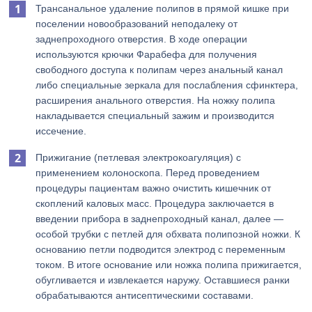
Трансанальное удаление полипов в прямой кишке при
поселении новообразований неподалеку от
заднепроходного отверстия. В ходе операции
используются крючки Фарабефа для получения
свободного доступа к полипам через анальный канал
либо специальные зеркала для послабления сфинктера,
расширения анального отверстия. На ножку полипа
накладывается специальный зажим и производится
иссечение.
Прижигание (петлевая электрокоагуляция) с
применением колоноскопа. Перед проведением
процедуры пациентам важно очистить кишечник от
скоплений каловых масс. Процедура заключается в
введении прибора в заднепроходный канал, далее —
особой трубки с петлей для обхвата полипозной ножки. К
основанию петли подводится электрод с переменным
током. В итоге основание или ножка полипа прижигается,
обугливается и извлекается наружу. Оставшиеся ранки
обрабатываются антисептическими составами.