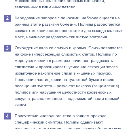
множественных сплетений нервных окончаний,
заложенных в кишечных петлях.
Чередование запоров с поносами, наблюдающееся на
раннем этапе развития болезни. Полипы разрастаются,
создают механическое препятствие для выхода каловых
масс, начинают раздражать слизистую эпителия.
Отхождение кала со слизью и кровью. Слизь появляется
на фоне гиперсекреции слизистых клеток. Полипы по
мере увеличения в размерах начинают раздражать
слизистую и провоцировать усиление секреции желез,
избыточное накопление слизи в кишечных пазухах.
Появление частиц крови на туалетной бумаге после
посещения туалета – результат некроза (защемления)
полипов или нарушения целостности кровеносных
сосудов, расположенных в подслизистой части прямой
кишки.
Присутствие инородного тела в заднем проходе —
специфический симптом. Полипы сдавливают,
распирают стенки кишки, заполняя своим объемом всю