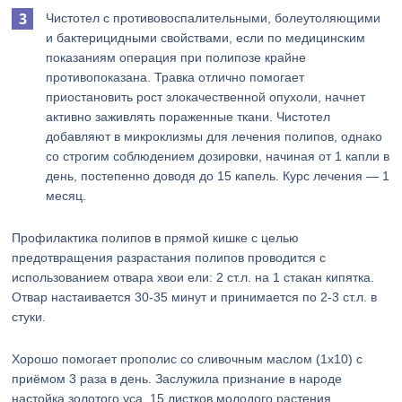
Чистотел с противовоспалительными, болеутоляющими
и бактерицидными свойствами, если по медицинским
показаниям операция при полипозе крайне
противопоказана. Травка отлично помогает
приостановить рост злокачественной опухоли, начнет
активно заживлять пораженные ткани. Чистотел
добавляют в микроклизмы для лечения полипов, однако
со строгим соблюдением дозировки, начиная от 1 капли в
день, постепенно доводя до 15 капель. Курс лечения — 1
месяц.
Профилактика полипов в прямой кишке с целью
предотвращения разрастания полипов проводится с
использованием отвара хвои ели: 2 ст.л. на 1 стакан кипятка.
Отвар настаивается 30-35 минут и принимается по 2-3 ст.л. в
стуки.
Хорошо помогает прополис со сливочным маслом (1х10) с
приёмом 3 раза в день. Заслужила признание в народе
настойка золотого уса. 15 листков молодого растения