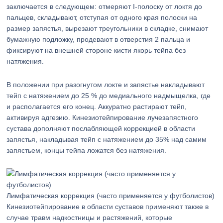
заключается в следующем: отмеряют I-полоску от локтя до
пальцев, складывают, отступая от одного края полоски на
размер запястья, вырезают треугольники в складке, снимают
бумажную подложку, продевают в отверстия 2 пальца и
фиксируют на внешней стороне кисти якорь тейпа без
натяжения.
В положении при разогнутом локте и запястье накладывают
тейп с натяжением до 25 % до медиального надмыщелка, где
и располагается его конец. Аккуратно растирают тейп,
активируя адгезию. Кинезиотейпирование лучезапястного
сустава дополняют послабляющей коррекцией в области
запястья, накладывая тейп с натяжением до 35% над самим
запястьем, концы тейпа ложатся без натяжения.
Лимфатическая коррекция (часто применяется у футболистов)
Кинезиотейпирование в области суставов применяют также в
случае травм надкостницы и растяжений, которые