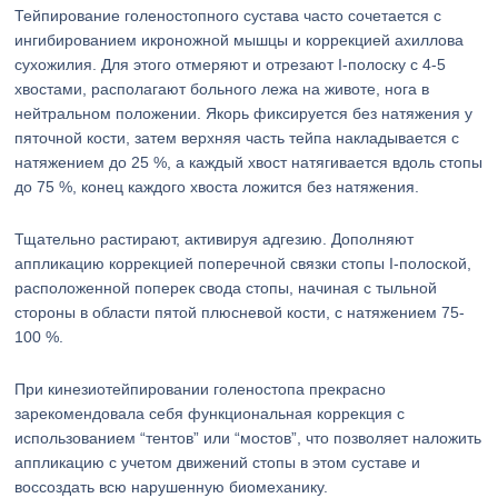
Тейпирование голеностопного сустава часто сочетается с
ингибированием икроножной мышцы и коррекцией ахиллова
сухожилия. Для этого отмеряют и отрезают I-полоску с 4-5
хвостами, располагают больного лежа на животе, нога в
нейтральном положении. Якорь фиксируется без натяжения у
пяточной кости, затем верхняя часть тейпа накладывается с
натяжением до 25 %, а каждый хвост натягивается вдоль стопы
до 75 %, конец каждого хвоста ложится без натяжения.
Тщательно растирают, активируя адгезию. Дополняют
аппликацию коррекцией поперечной связки стопы I-полоской,
расположенной поперек свода стопы, начиная с тыльной
стороны в области пятой плюсневой кости, с натяжением 75-
100 %.
При кинезиотейпировании голеностопа прекрасно
зарекомендовала себя функциональная коррекция с
использованием “тентов” или “мостов”, что позволяет наложить
аппликацию с учетом движений стопы в этом суставе и
воссоздать всю нарушенную биомеханику.