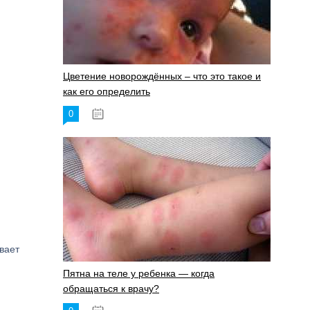
Цветение новорождённых – что это такое и
как его определить
0
19.06.2023
вает
Пятна на теле у ребенка — когда
обращаться к врачу?