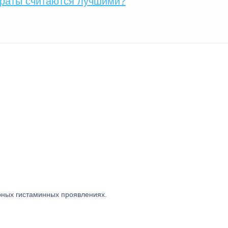
араты считаются лучшими?
рных гистаминных проявлениях.