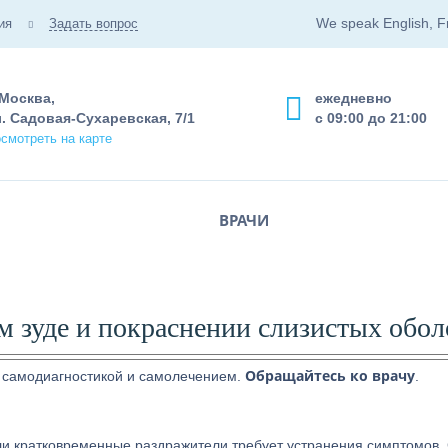
We speak English, F
ия
Задать вопрос
 Москва,
ежедневно
. Садовая-Сухаревская, 7/1
с 09:00 до 21:00
смотреть на карте
ВРАЧИ
м зуде и покраснении слизистых обол
Обращайтесь ко врачу
 самодиагностикой и самолечением.
.
и кратковременные раздражители требует устранения симптомов. 