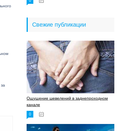
0
18.06.2023
льного
Свежие публикации
льном
 за
Ощущение шевелений в заднепроходном
канале
0
17.11.2023