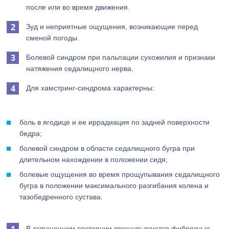
после или во время движения.
Зуд и неприятные ощущения, возникающие перед
сменой погоды.
Болевой синдром при пальпации сухожилия и признаки
натяжения седалищного нерва.
Для хамстринг-синдрома характерны:
боль в ягодице и ее иррадиация по задней поверхности
бедра;
болевой синдром в области седалищного бугра при
длительном нахождении в положении сидя;
болевые ощущения во время прощупывания седалищного
бугра в положении максимального разгибания колена и
тазобедренного сустава.
В запущенном состоянии прощупываются фиброзные