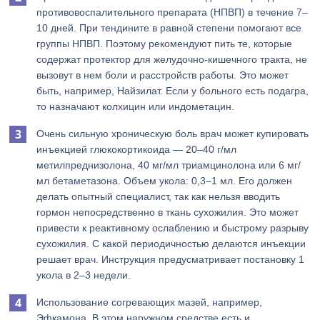
противовоспалительного препарата (НПВП) в течение 7–
10 дней. При тендините в равной степени помогают все
группы НПВП. Поэтому рекомендуют пить те, которые
содержат протектор для желудочно-кишечного тракта, не
вызовут в нем боли и расстройств работы. Это может
быть, например, Найзилат. Если у больного есть подагра,
то назначают колхицин или индометацин.
Очень сильную хроническую боль врач может купировать
инъекцией глюкокортикоида — 20–40 г/мл
метилпреднизолона, 40 мг/мл триамцинолона или 6 мг/
мл бетаметазона. Объем укола: 0,3–1 мл. Его должен
делать опытный специалист, так как нельзя вводить
гормон непосредственно в ткань сухожилия. Это может
привести к реактивному ослаблению и быстрому разрыву
сухожилия. С какой периодичностью делаются инъекции
решает врач. Инструкция предусматривает постановку 1
укола в 2–3 недели.
Использование согревающих мазей, например,
Эфкамона. В этом наружном средстве есть и