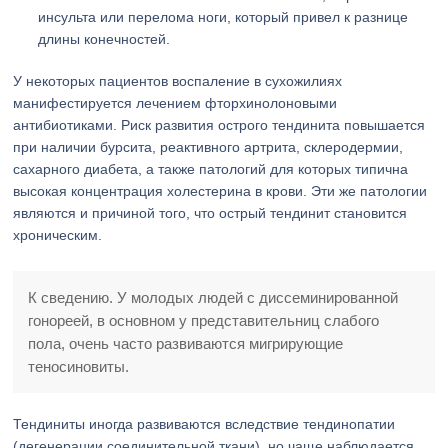
инсульта или перелома ноги, который привел к разнице
длины конечностей.
У некоторых пациентов воспаление в сухожилиях
манифестируется лечением фторхинолоновыми
антибиотиками. Риск развития острого тендинита повышается
при наличии бурсита, реактивного артрита, склеродермии,
сахарного диабета, а также патологий для которых типична
высокая концентрация холестерина в крови. Эти же патологии
являются и причиной того, что острый тендинит становится
хроническим.
К сведению. У молодых людей с диссеминированной
гонореей, в основном у представительниц слабого
пола, очень часто развиваются мигрирующие
теносиновиты.
Тендиниты иногда развиваются вследствие тендинопатии
(дегенерации соединительной ткани), но чаще наблюдается