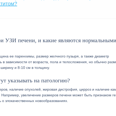
атитом?
ри УЗИ печени, и какие являются нормальным
щина ее паренхимы, размер желчного пузыря, а также диаметр
 в зависимости от возраста, пола и телосложения, но обычно раз
 ширину и 8-10 см в толщину.
гут указывать на патологию?
меров, наличие опухолей, жировая дистрофия, цирроз и наличие ка
. Например, увеличение размеров печени может быть признаком ге
ь о злокачественных новообразованиях.