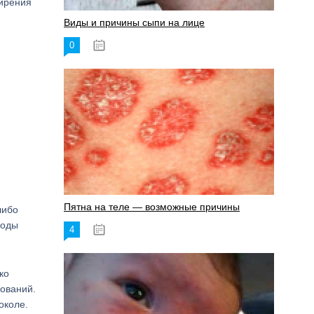
ширения
Виды и причины сыпи на лице
0
17.06.2023
Пятна на теле — возможные причины
либо
воды
4
18.06.2023
ко
дований.
околе.