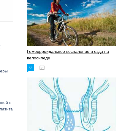
и
Геморрроидальное воспаление и езда на
велосипеде
0
17.11.2023
меры
мней в
патита