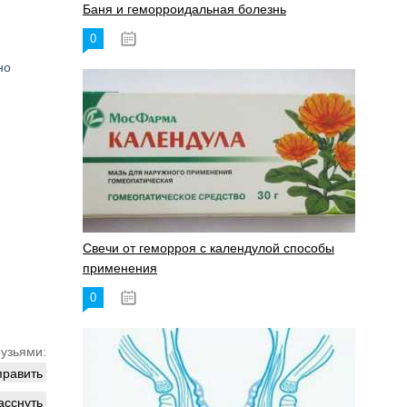
Баня и геморроидальная болезнь
0
17.11.2023
но
Свечи от геморроя с календулой способы
применения
0
17.11.2023
рузьями:
править
асснуть