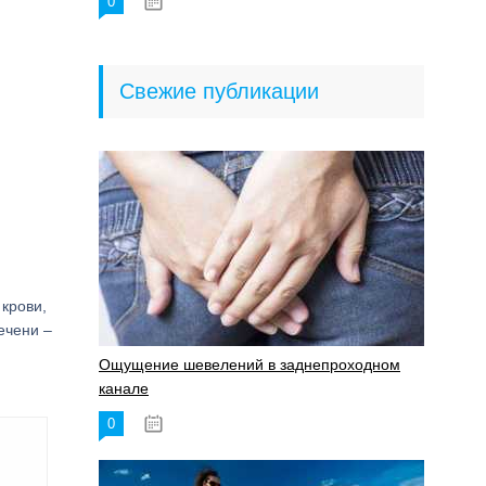
0
18.06.2023
Свежие публикации
крови,
ечени –
Ощущение шевелений в заднепроходном
канале
0
17.11.2023