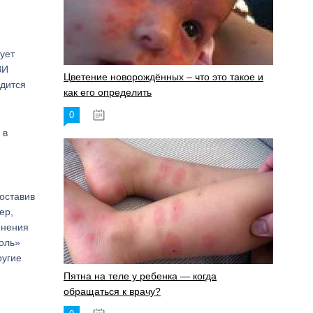
ует
ЗИ
Цветение новорождённых – что это такое и
одится
как его определить
0
19.06.2023
 в
оставив
ер,
енения
холь»
ругие
Пятна на теле у ребенка — когда
обращаться к врачу?