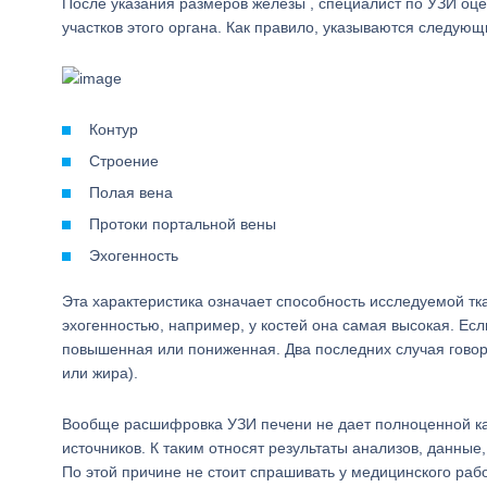
После указания размеров железы , специалист по УЗИ оце
участков этого органа. Как правило, указываются следую
Контур
Строение
Полая вена
Протоки портальной вены
Эхогенность
Эта характеристика означает способность исследуемой тк
эхогенностью, например, у костей она самая высокая. Если
повышенная или пониженная. Два последних случая говоря
или жира).
Вообще расшифровка УЗИ печени не дает полноценной кар
источников. К таким относят результаты анализов, данные
По этой причине не стоит спрашивать у медицинского раб