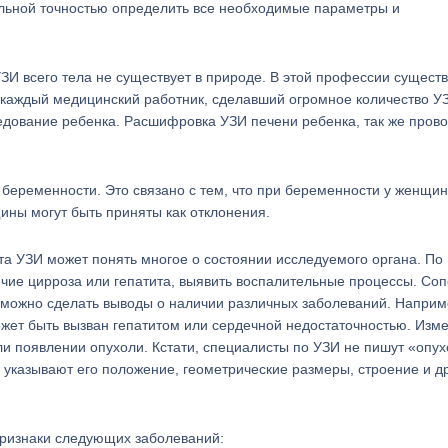
мальной точностью определить все необходимые параметры и
ЗИ всего тела не существует в природе. В этой профессии существ
 каждый медицинский работник, сделавший огромное количество У
едование ребенка. Расшифровка УЗИ печени ребенка, так же пров
беременности. Это связано с тем, что при беременности у женщин
ины могут быть приняты как отклонения.
та УЗИ может понять многое о состоянии исследуемого органа. По
ие цирроза или гепатита, выявить воспалительные процессы. Соп
х можно сделать выводы о наличии различных заболеваний. Наприм
жет быть вызван гепатитом или сердечной недостаточностью. Изм
или появлении опухоли. Кстати, специалисты по УЗИ не пишут «опу
 указывают его положение, геометрические размеры, строение и д
признаки следующих заболеваний: