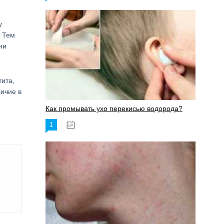
у
. Тем
ни
тита,
ичие в
Как промывать ухо перекисью водорода?
1
08.03.2023