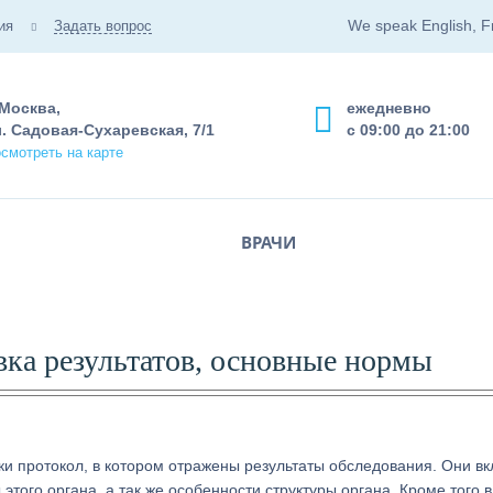
We speak English, F
ия
Задать вопрос
 Москва,
ежедневно
. Садовая-Сухаревская, 7/1
с 09:00 до 21:00
смотреть на карте
ВРАЧИ
ка результатов, основные нормы
ки протокол, в котором отражены результаты обследования. Они в
того органа, а так же особенности структуры органа. Кроме того в