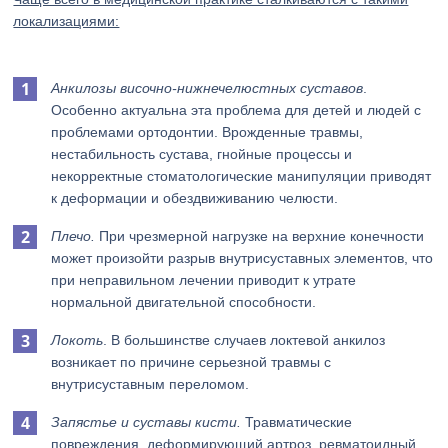
локализациями:
Анкилозы височно-нижнечелюстных суставов
.
Особенно актуальна эта проблема для детей и людей с
проблемами ортодонтии. Врожденные травмы,
нестабильность сустава, гнойные процессы и
некорректные стоматологические манипуляции приводят
к деформации и обездвиживанию челюсти.
Плечо.
При чрезмерной нагрузке на верхние конечности
может произойти разрыв внутрисуставных элементов, что
при неправильном лечении приводит к утрате
нормальной двигательной способности.
Локоть
. В большинстве случаев локтевой анкилоз
возникает по причине серьезной травмы с
внутрисуставным переломом.
Запястье и суставы кисти.
Травматические
повреждения, деформирующий артроз, ревматоидный