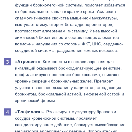
функции бронхолегочной системы, помогает избавиться
от бронхиального кашля в краткие сроки. Усиливает
спазмолитические свойства мышечной мускулатуры,
выступает стимулятором бета-адренорецепторов,
противостоит аллергенам, гистамину. Из-за высокой
химической биоактивности составляющих элементов
возможны нарушения со стороны ЖКТ, ЦНС, сердечно-
сосудистой системы, раздражения кожных покровов.
Атровент
«
». Компоненты в составе аэрозоля для
ингаляций оказывают бронходилатирующее действие,
профилактируют появлению бронхоспазма, снижают
уровень секреции бронхиальных желез. Препарат
улучшает внешнее дыхание у пациентов, страдающих
бронхитом, бронхиальной астмой, эмфиземой острой и
хронической формы.
Теофиллин
«
». Релаксирует мускулатуру бронхов и
сосудов кровеносной системы, проявляет
вазодилатирующее действие, блокирует высвобождение
медиаторов аллергических реакций. Дополнительно