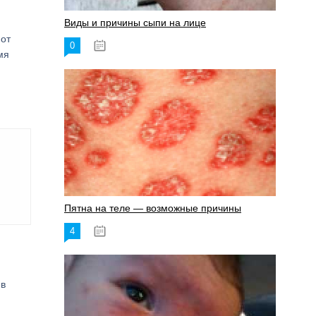
Виды и причины сыпи на лице
 от
0
17.06.2023
мя
Пятна на теле — возможные причины
4
18.06.2023
 в