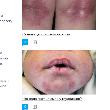
ым
человеку
Разновидности сыпи на ногах
3
17.06.2023
го
нькой
го
нь эти
ьное
Что надо знать о сыпи у грудничков?
0
15.06.2023