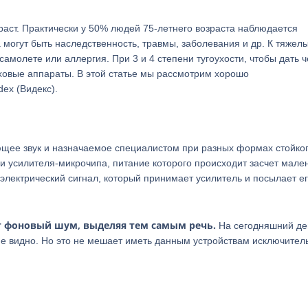
аст. Практически у 50% людей 75-летнего возраста наблюдается
 могут быть наследственность, травмы, заболевания и др. К тяжел
амолете или аллергия. При 3 и 4 степени тугоухости, чтобы дать 
ховые аппараты. В этой статье мы рассмотрим хорошо
ex (Видекс).
ающее звук и назначаемое специалистом при разных формах стойко
и усилителя-микрочипа, питание которого происходит засчет мале
 электрический сигнал, который принимает усилитель и посылает е
 фоновый шум, выделяя тем самым речь.
На сегодняшний де
не видно. Но это не мешает иметь данным устройствам исключител