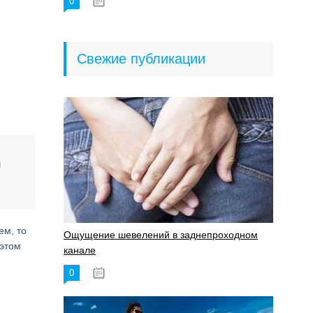
0
18.06.2023
Свежие публикации
и
ем, то
Ощущение шевелений в заднепроходном
 этом
канале
0
17.11.2023