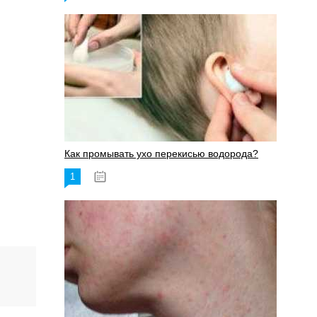
Как промывать ухо перекисью водорода?
1
08.03.2023