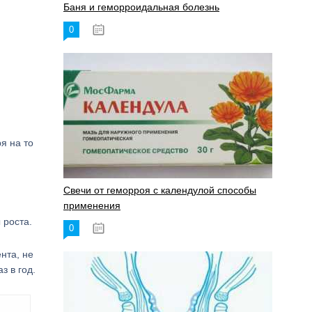
Баня и геморроидальная болезнь
0
17.11.2023
я на то
Свечи от геморроя с календулой способы
применения
 роста.
0
17.11.2023
нта, не
з в год.