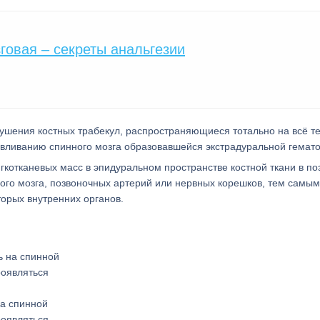
говая – секреты анальгезии
ушения костных трабекул, распространяющиеся тотально на всё т
давливанию спинного мозга образовавшейся экстрадуральной гемат
котканевых масс в эпидуральном пространстве костной ткани в по
ного мозга, позвоночных артерий или нервных корешков, тем самым
орых внутренних органов.
на спинной
роявляться