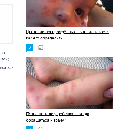
Цветение новорождённых – что это такое и
как его определить
0
19.06.2023
ело
омой;
звонках
Пятна на теле у ребенка — когда
обращаться к врачу?