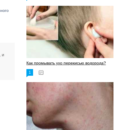
сного
 и
Как промывать ухо перекисью водорода?
1
08.03.2023