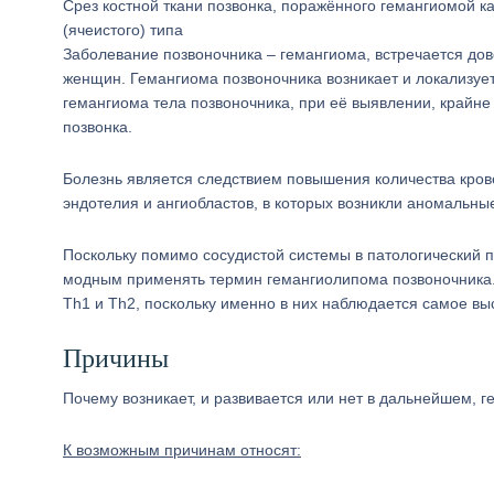
Срез костной ткани позвонка, поражённого гемангиомой к
(ячеистого) типа
Заболевание позвоночника – гемангиома, встречается дов
женщин. Гемангиома позвоночника возникает и локализуетс
гемангиома тела позвоночника, при её выявлении, крайне
позвонка.
Болезнь является следствием повышения количества кров
эндотелия и ангиобластов, в которых возникли аномальны
Поскольку помимо сосудистой системы в патологический п
модным применять термин гемангиолипома позвоночника. 
Th1 и Th2, поскольку именно в них наблюдается самое вы
Причины
Почему возникает, и развивается или нет в дальнейшем, г
К возможным причинам относят: