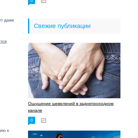
0
18.06.2023
ут даже
Свежие публикации
тся
Ощущение шевелений в заднепроходном
канале
0
17.11.2023
цию к