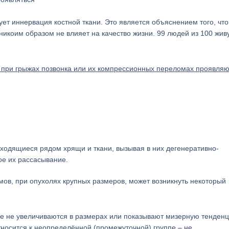
вует иннервация костной ткани. Это является объяснением того, что
 никоим образом не влияет на качество жизни. 99 людей из 100 жив
при грыжах позвонка или их компрессионных переломах проявляю
аходящиеся рядом хрящи и ткани, вызывая в них дегенеративно-
ое их рассасывание.
мов, при опухолях крупных размеров, может возникнуть некоторый
ке не увеличиваются в размерах или показывают мизерную тенден
тносится к неопределённой (промежуточной) группе – не