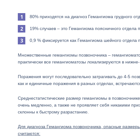
80% приходятся на диагноз Гемангиома грудного от
19% случаев – это Гемангиома поясничного отдела 
0,9 % фиксируется как Гемангиома шейного отдела п
Множественные гемангиомы позвоночника – гемангиоматоз
практически все гемангиоматозы локализируются в нижне-
Поражения могут последовательно затрагивать до 4-5 поз
как и единичные поражения в разных отделах, встречаютс
Среднестатистические размер гемангиомы в позвоночнике 
очень медленно, а также не проявляет себя никакими пр
склонны к быстрому разрастанию.
Для диагноза Гемангиома позвоночника, опасные размеры
считаются: