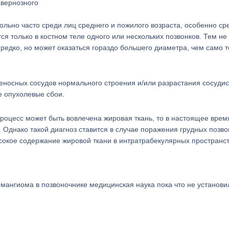
авернозного
ольно часто среди лиц среднего и пожилого возраста, особенно ср
я только в костном теле одного или нескольких позвонков. Тем не
 редко, но может оказаться гораздо большего диаметра, чем само 
еносных сосудов нормального строения и/или разрастания сосудис
е опухолевые сбои.
роцесс может быть вовлечена жировая ткань, то в настоящее врем
Однако такой диагноз ставится в случае поражения грудных позво
сокое содержание жировой ткани в интратрабекулярных пространст
емангиома в позвоночнике медицинская наука пока что не установи