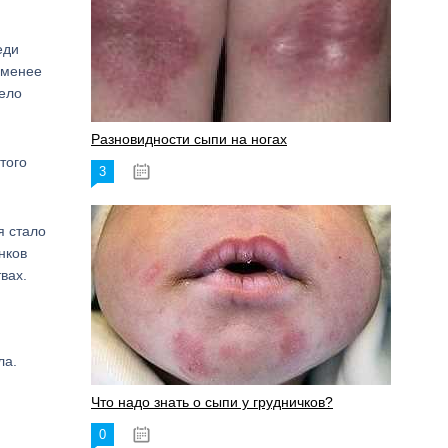
еди
 менее
тело
Разновидности сыпи на ногах
того
3
17.06.2023
я стало
нков
вах.
ла.
Что надо знать о сыпи у грудничков?
0
15.06.2023