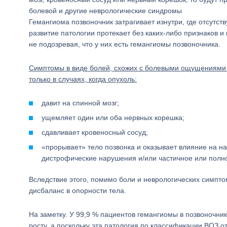
болевой и другие неврологические синдромы
Гемангиома позвоночник затрагивает изнутри, где отсутст
развитие патологии протекает без каких-либо признаков и
не подозревая, что у них есть гемангиомы позвоночника.
Симптомы в виде болей, схожих с болевыми ощущениями 
только в случаях, когда опухоль:
давит на спинной мозг;
ущемляет один или оба нервных корешка;
сдавливает кровеносный сосуд;
«прорывает» тело позвонка и оказывает влияние на н
дистрофические нарушения и/или частичное или полн
Вследствие этого, помимо боли и неврологических симпто
дисбаланс в опорности тела.
На заметку. У 99,9 % пациентов гемангиомы в позвоночни
росту, а поскольку эта патология по классификации ВОЗ о