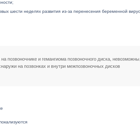
ности;
рвых шести неделях развития из-за перенесения беременной виру
а на позвоночнике и гемангиома позвоночного диска, невозможны,
наружи на позвонках и внутри межпозвоночных дисков
локализуются