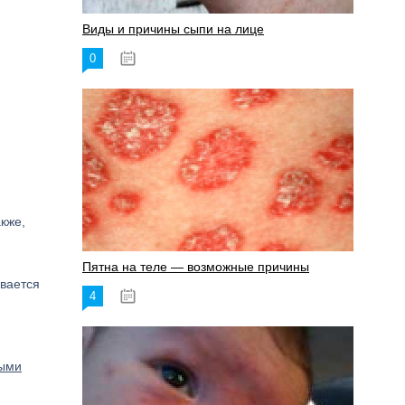
Виды и причины сыпи на лице
0
17.06.2023
кже,
Пятна на теле — возможные причины
ивается
4
18.06.2023
ными