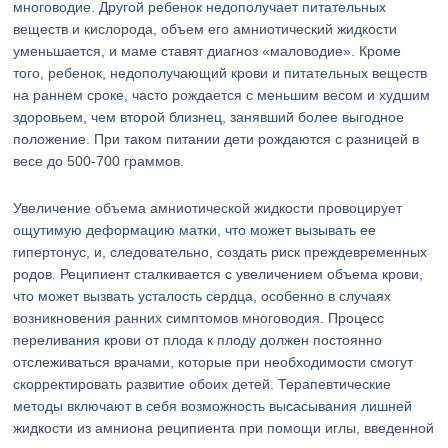
многоводие. Другой ребенок недополучает питательных
веществ и кислорода, объем его амниотический жидкости
уменьшается, и маме ставят диагноз «маловодие». Кроме
того, ребенок, недополучающий крови и питательных веществ
на раннем сроке, часто рождается с меньшим весом и худшим
здоровьем, чем второй близнец, занявший более выгодное
положение. При таком питании дети рождаются с разницей в
весе до 500-700 граммов.
Увеличение объема амниотической жидкости провоцирует
ощутимую деформацию матки, что может вызывать ее
гипертонус, и, следовательно, создать риск преждевременных
родов. Реципиент сталкивается с увеличением объема крови,
что может вызвать усталость сердца, особенно в случаях
возникновения ранних симптомов многоводия. Процесс
переливания крови от плода к плоду должен постоянно
отслеживаться врачами, которые при необходимости смогут
скорректировать развитие обоих детей. Терапевтические
методы включают в себя возможность высасывания лишней
жидкости из амниона реципиента при помощи иглы, введенной