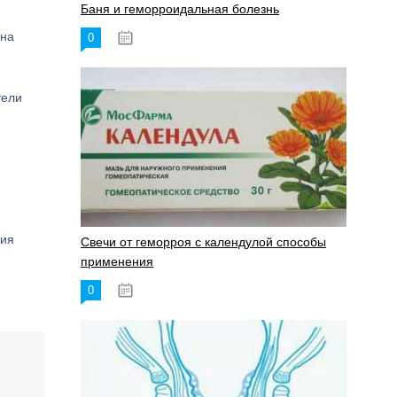
Баня и геморроидальная болезнь
 на
0
17.11.2023
тели
ния
Свечи от геморроя с календулой способы
применения
0
17.11.2023