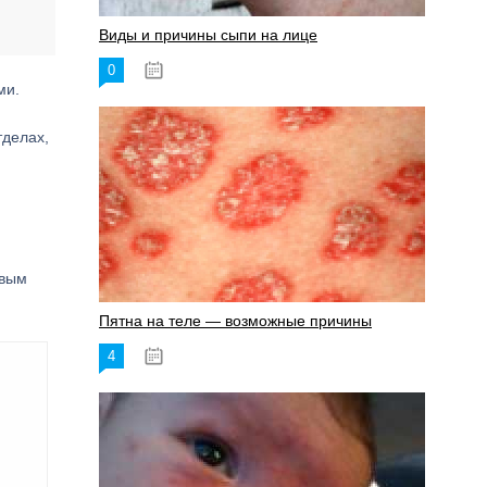
Виды и причины сыпи на лице
0
17.06.2023
ми.
тделах,
евым
Пятна на теле — возможные причины
4
18.06.2023