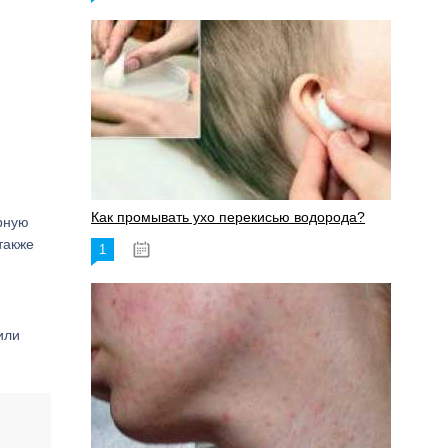
Как промывать ухо перекисью водорода?
арную
также
1
08.03.2023
или