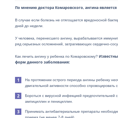
По мнению доктора Комаровского, ангина является
В случае если болезнь не отягощается вредоносной бакт
дней до недели.
У человека, перенесшего ангину, вырабатывается иммунит
ряд серьезных осложнений, затрагивающих сердечно-сосуд
Известны
Как лечить ангину у ребенка по Комаровскому?
форм данного заболевания:
На протяжении острого периода ангины ребенку не
двигательной активности способно спровоцировать с
Бороться с вирусной инфекцией предпочтительней с
ампициллин и пенициллин.
Принимать антибактериальные препараты необходи
приема (не менее 7-8 дней).