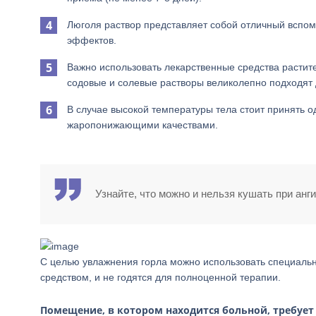
Люголя раствор представляет собой отличный всп
эффектов.
Важно использовать лекарственные средства растит
содовые и солевые растворы великолепно подходят 
В случае высокой температуры тела стоит принять
жаропонижающими качествами.
Узнайте, что можно и нельзя кушать при анг
С целью увлажнения горла можно использовать специаль
средством, и не годятся для полноценной терапии.
Помещение, в котором находится больной, требует