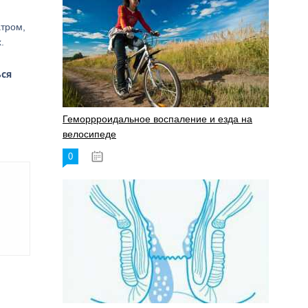
тром,
.
ься
Геморрроидальное воспаление и езда на
велосипеде
0
17.11.2023