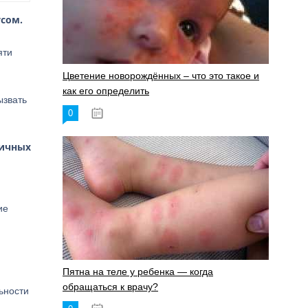
усом.
яти
Цветение новорождённых – что это такое и
как его определить
ызвать
0
19.06.2023
личных
ие
Пятна на теле у ребенка — когда
обращаться к врачу?
ьности