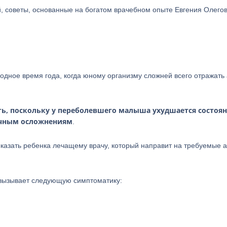
й, советы, основанные на богатом врачебном опыте Евгения Олего
дное время года, когда юному организму сложней всего отражать 
ть, поскольку у переболевшего малыша ухудшается состоя
ичным осложнениям
.
казать ребенка лечащему врачу, который направит на требуемые 
 вызывает следующую симптоматику: