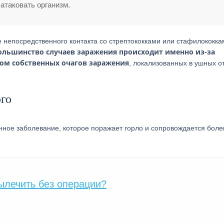
атаковать организм.
е непосредственного контакта со стрептококками или стафилококка
ольшинство случаев заражения происходит именно из-за
вом собственных очагов заражения
, локализованных в ушных о
го
нное заболевание, которое поражает горло и сопровождается бол
ылечить без операции?