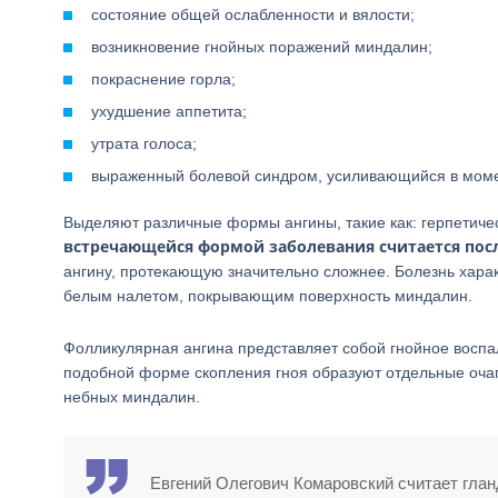
состояние общей ослабленности и вялости;
возникновение гнойных поражений миндалин;
покраснение горла;
ухудшение аппетита;
утрата голоса;
выраженный болевой синдром, усиливающийся в моме
Выделяют различные формы ангины, такие как: герпетиче
встречающейся формой заболевания считается пос
ангину, протекающую значительно сложнее. Болезнь характ
белым налетом, покрывающим поверхность миндалин.
Фолликулярная ангина представляет собой гнойное восп
подобной форме скопления гноя образуют отдельные очаги
небных миндалин.
Евгений Олегович Комаровский считает гла