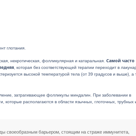
нт глотания.
Самой часто
ская, некротическая, фолликулярная и катаральная.
ледняя
, которая без соответствующей терапии переходит в лакун
еризуется высокой температурой тела (от 39 градусов и выше), а 
аление, затрагивающее фолликулы миндалин. При заболевании в
, которые располагаются в области язычных, глоточных, трубных 
нды своеобразным барьером, стоящим на страже иммунитета,