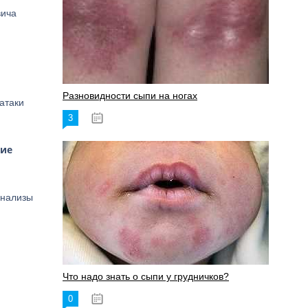
вича
Разновидности сыпи на ногах
атаки
3
17.06.2023
ние
анализы
Что надо знать о сыпи у грудничков?
0
15.06.2023