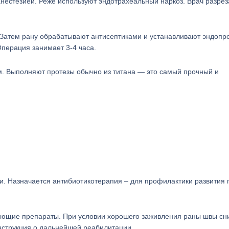
нестезией. Реже используют эндотрахеальный наркоз. Врач разрез
 Затем рану обрабатывают антисептиками и устанавливают эндопро
перация занимает 3-4 часа.
м. Выполняют протезы обычно из титана — это самый прочный и
и. Назначается антибиотикотерапия – для профилактики развития 
ющие препараты. При условии хорошего заживления раны швы с
инструкция о дальнейшей реабилитации.