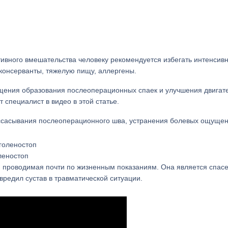
тивного вмешательства человеку рекомендуется избегать интенсив
 консерванты, тяжелую пищу, аллергены.
щения образования послеоперационных спаек и улучшения двигат
 специалист в видео в этой статье.
ассасывания послеоперационного шва, устранения болевых ощущен
леностоп
, проводимая почти по жизненным показаниям. Она является спас
вредил сустав в травматической ситуации.