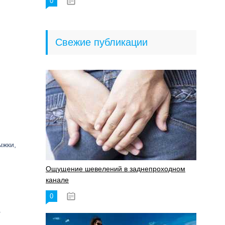
0
18.06.2023
Свежие публикации
ыжки,
Ощущение шевелений в заднепроходном
канале
0
17.11.2023
а