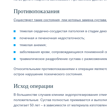
Противопоказания
Существуют такие состояния, при которых замена сустава
тяжелая сердечно-сосудистая патология в стадии дек
почечная и печеночная недостаточность;
тяжелая анемия;
заболевания крови, сопровождающиеся пониженной с
травматическое раздробление сустава с размозжением
Относительными противопоказаниями к операции являютс
острое нарушение психического состояния.
Исход операции
В большинстве случаев клиники эндопротезирования отме
положительные. Сустав полностью приживается и выполняе
достигает 50 лет – в зависимости от материала изготовлен