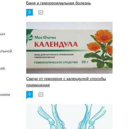
Баня и геморроидальная болезнь
0
17.11.2023
ных
ельной
ий.
Свечи от геморроя с календулой способы
применения
ением
0
17.11.2023