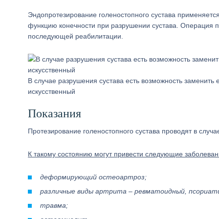
Эндопротезирование голеностопного сустава применяется
функцию конечности при разрушении сустава. Операция п
последующей реабилитации.
В случае разрушения сустава есть возможность заменить е
искусственный
Показания
Протезирование голеностопного сустава проводят в случа
К такому состоянию могут привести следующие заболеван
деформирующий остеоартроз;
различные виды артрита – ревматоидный, псориати
травма;