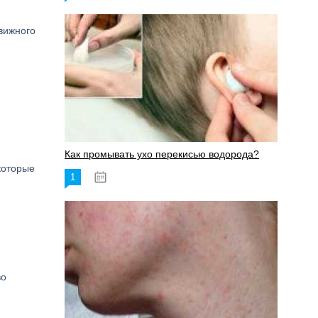
вижного
Как промывать ухо перекисью водорода?
которые
1
08.03.2023
во