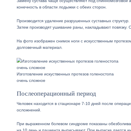
Замену сустава чаще осуществляют под спинномозговой а
конечность в области лодыжки с обеих сторон.
Производится удаление разрушенных суставных структур.
Затем производят ушивание раны, накладывают повязку. О
На фото изображен снимок ноги с искусственным протезо
долговечный материал.
Изготовление искуственных протезов голеностопа
очень сложное
Послеоперационный период
Человек находится в стационаре 7-10 дней после операци
осложнений.
При выраженном болевом синдроме показаны обезболива
на 10 день и пациента выписывают. При выписке дается 