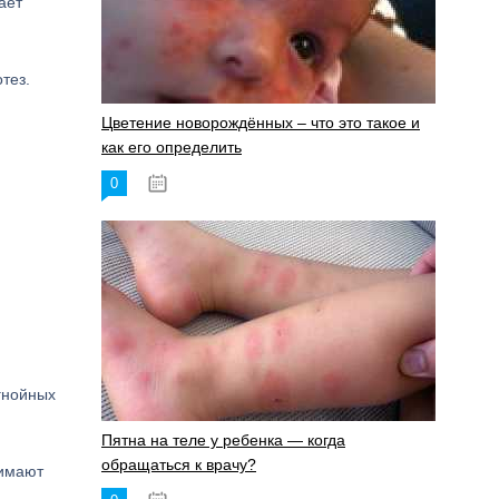
ает
тез.
Цветение новорождённых – что это такое и
как его определить
0
19.06.2023
гнойных
Пятна на теле у ребенка — когда
обращаться к врачу?
нимают