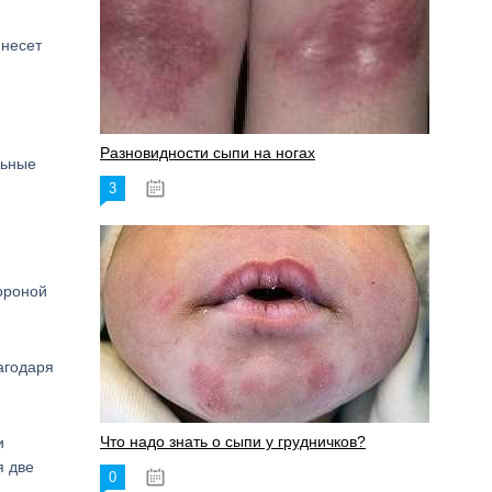
 несет
Разновидности сыпи на ногах
льные
3
17.06.2023
тороной
агодаря
Что надо знать о сыпи у грудничков?
и
я две
0
15.06.2023