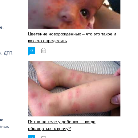
е.
Цветение новорождённых – что это такое и
как его определить
0
19.06.2023
х, ДТП,
ли
Пятна на теле у ребенка — когда
йных
обращаться к врачу?