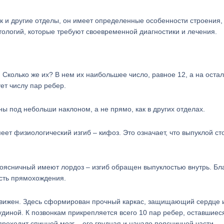
к и другие отделы, он имеет определенные особенности строения,
ологий, которые требуют своевременной диагностики и лечения.
. Сколько же их? В нем их наибольшее число, равное 12, а на оста
ет числу пар ребер.
ы под небольши наклоном, а не прямо, как в других отделах.
еет физиологический изгиб – кифоз. Это означает, что выпуклой с
поясничный имеют лордоз – изгиб обращен выпуклостью внутрь. Бл
сть прямохождения.
одвижен. Здесь сформирован прочный каркас, защищающий сердце 
удиной. К позвонкам прикрепляется всего 10 пар ребер, оставшиес
проходит спинной мозг – его грудная и начало поясничной части.