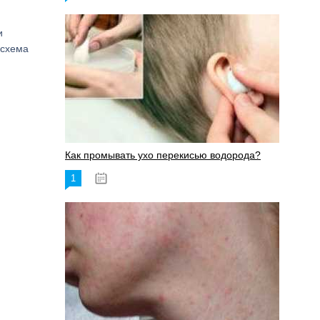
и
 схема
Как промывать ухо перекисью водорода?
1
08.03.2023