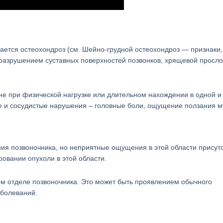
ается остеохондроз (см. Шейно-грудной остеохондроз — признаки,
 разрушением суставных поверхностей позвонков, хрящевой просл
е при физической нагрузке или длительном нахождении в одной и
ие и сосудистые нарушения – головные боли, ощущение ползания м
ния позвоночника, но неприятные ощущения в этой области присутс
овании опухоли в этой области.
ном отделе позвоночника. Это может быть проявлением обычного
аболеваний.