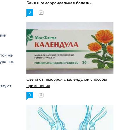
Баня и геморроидальная болезнь
0
17.11.2023
ойки
 той же
урашек.
Свечи от геморроя с календулой способы
применения
твуют.
0
17.11.2023