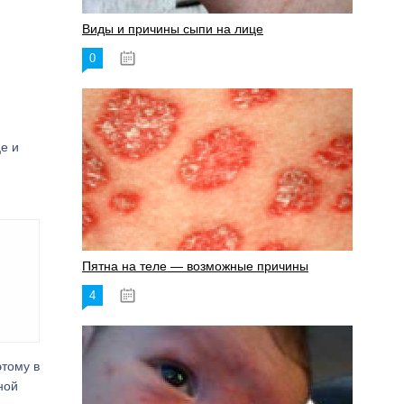
Виды и причины сыпи на лице
0
17.06.2023
е и
Пятна на теле — возможные причины
4
18.06.2023
этому в
ной