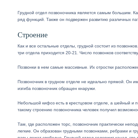
Грудной отдел позвоночника является самым большим. Ка
ряд функций. Также он подвержен развитию различных пат
Строение
Как и все остальные отделы, грудной состоит из позвонков
три отдела приходится 20-21. Число позвонков соответству
Позвонки в нем самые массивные. Их отростки расположен
Позвоночник в грудном отделе не идеально прямой. Он им
изгиба позвоночник обращен кнаружи.
Небольшой кифоз есть в крестцовом отделе, а шейный и 
такому строению позвоночника человек получил возможно
Там, где расположен торс, позвоночник практически неп
легкие. Он образован грудными позвонками, ребрами и гр
пары лежат свободно. Грудной отдел содержит канал, где 