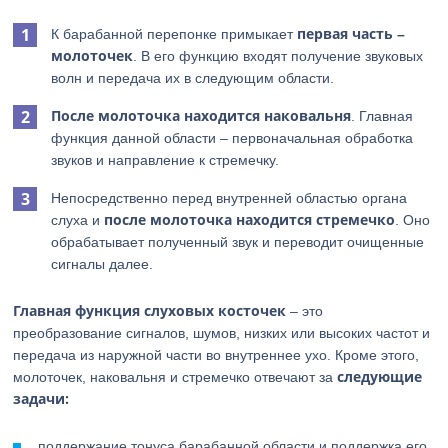
первая часть –
К барабанной перепонке примыкает
молоточек
. В его функцию входят получение звуковых
волн и передача их в следующим области.
После молоточка находится наковальня
. Главная
функция данной области – первоначальная обработка
звуков и направление к стремечку.
Непосредственно перед внутренней областью органа
после молоточка находится стремечко
слуха и
. Оно
обрабатывает полученный звук и переводит очищенные
сигналы далее.
Главная функция слуховых косточек
– это
преобразование сигналов, шумов, низких или высоких частот и
передача из наружной части во внутреннее ухо. Кроме этого,
следующие
молоточек, наковальня и стремечко отвечают за
задачи:
поддержание тонуса барабанной области и поддержка его