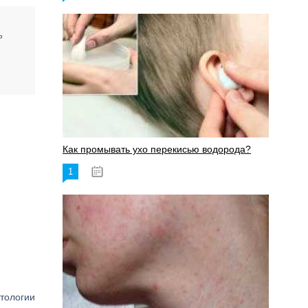
ь
Как промывать ухо перекисью водорода?
1
08.03.2023
тологии