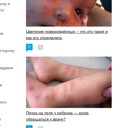
ону и
по
е
Цветение новорождённых – что это такое и
ие
как его определить
0
19.06.2023
 сторону
надувая
те
вого
Пятна на теле у ребенка — когда
я
обращаться к врачу?
о