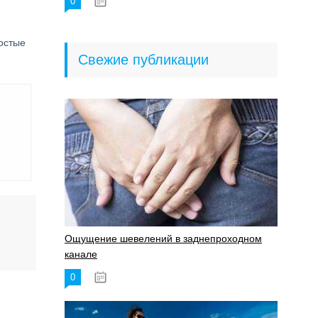
0
18.06.2023
остые
Свежие публикации
Ощущение шевелений в заднепроходном
канале
0
17.11.2023