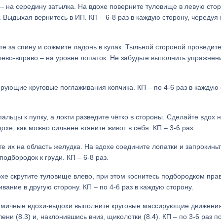
— на середину затылка. На вдохе поверните туловище в левую стор
 Выдыхая вернитесь в ИП. КП – 6-8 раз в каждую сторону, чередуя 
те за спину и сожмите ладонь в кулак. Тыльной стороной проведит
влево-вправо – на уровне лопаток. Не забудьте выполнить упражнен
рующие круговые поглаживания копчика. КП – по 4-6 раз в каждую
льцы к пупку, а локти разведите чётко в стороны. Сделайте вдох 
охе, как можно сильнее втяните живот в себя. КП – 3-6 раз.
е их на область желудка. На вдохе соедините лопатки и запрокинь
подбородок к груди. КП – 6-8 раз.
охе скрутите туловище влево, при этом коснитесь подбородком пра
вание в другую сторону. КП – по 4-6 раз в каждую сторону.
ритмичные вдохи-выдохи выполните круговые массирующие движени
ени (8.3) и, наклонившись вниз, щиколотки (8.4). КП – по 3-6 раз п