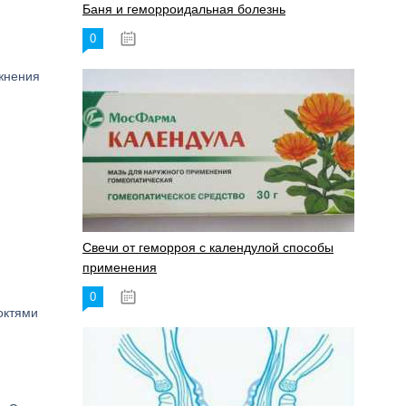
Баня и геморроидальная болезнь
0
17.11.2023
ажнения
Свечи от геморроя с календулой способы
применения
0
17.11.2023
октями