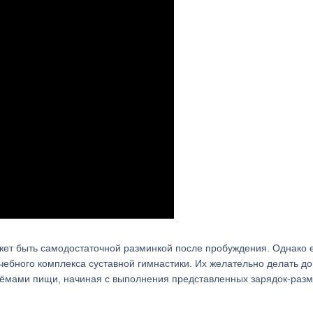
ожет быть самодостаточной разминкой после пробуждения. Однако 
ебного комплекса суставной гимнастики. Их желательно делать до
риёмами пищи, начиная с выполнения представленных зарядок-разм