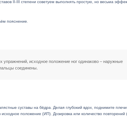
тавов II-III степени советуем выполнять простую, но весьма эффе
даём пояснение.
ех упражнений, исходное положение ног одинаково – наружные
 пальцы соединены.
апястные суставы на бёдра. Делая глубокий вдох, поднимите плечи
в исходное положение (ИП). Дозировка или количество повторений 