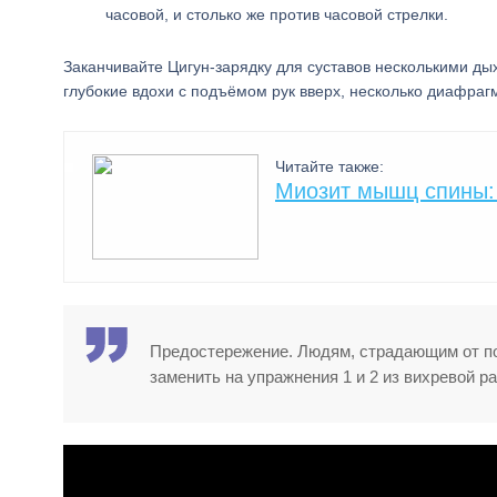
часовой, и столько же против часовой стрелки.
Заканчивайте Цигун-зарядку для суставов несколькими д
глубокие вдохи с подъёмом рук вверх, несколько диафраг
Читайте также:
Миозит мышц спины: 
Предостережение. Людям, страдающим от по
заменить на упражнения 1 и 2 из вихревой р