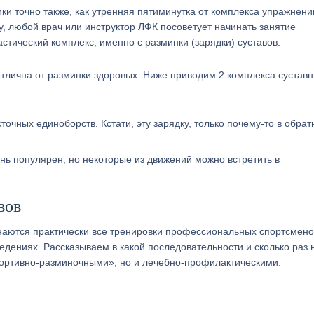
ки точно также, как утренняя пятиминутка от комплекса упражнени
, любой врач или инструктор ЛФК посоветует начинать занятие
стический комплекс, именно с разминки (зарядки) суставов.
 отлична от разминки здоровых. Ниже приводим 2 комплекса сустав
сточных единоборств. Кстати, эту зарядку, только почему-то в обра
ень популярен, но некоторые из движений можно встретить в
вов
наются практически все тренировки профессиональных спортсмено
ведениях. Рассказываем в какой последовательности и сколько раз 
спортивно-разминочными», но и лечебно-профилактическими.