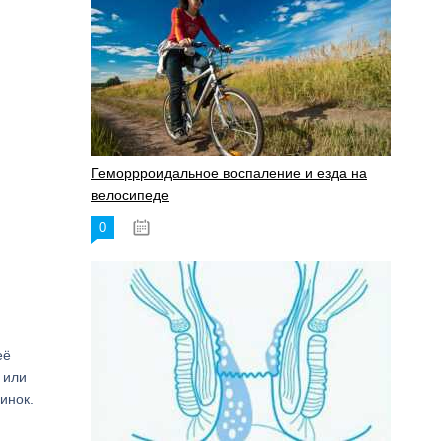
Геморрроидальное воспаление и езда на
велосипеде
0
17.11.2023
её
 или
инок.