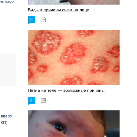
ктивную
Виды и причины сыпи на лице
0
17.06.2023
Пятна на теле — возможные причины
4
18.06.2023
 вверх,
(КП) –