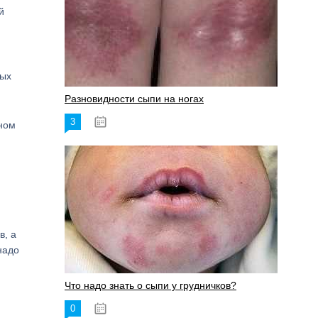
й
ных
Разновидности сыпи на ногах
3
17.06.2023
тном
в, а
надо
Что надо знать о сыпи у грудничков?
0
15.06.2023