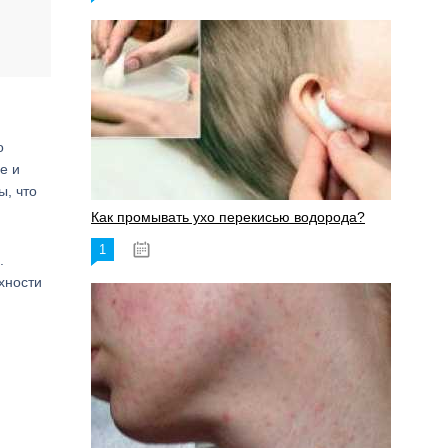
о
е и
ы, что
Как промывать ухо перекисью водорода?
1
08.03.2023
.
хности