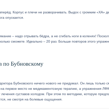
перёд. Корпус и плечи не разворачивать. Выдох с громким «ХА» д
ога опускается.
мание – надо отрывать бёдра, а не сгибать ноги в коленях! Поскол
сколько сможете. Идеально – 20 раз. Больше повторов этого упраж
в по Бубновскому
доктора Бубновского ничего нового не придумал. Он лишь только с
 на первое место не медикаментозную терапию, а упражнения ЛФК
у лечения суставов холодом. При этом по методике, которую предл
тся, не смотря на болевые ощущения.