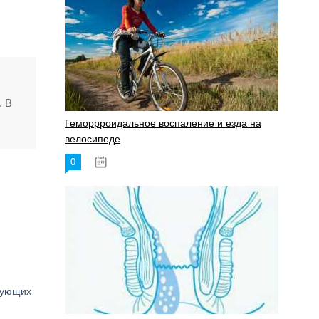
. В
Геморрроидальное воспаление и езда на
велосипеде
0
17.11.2023
едующих