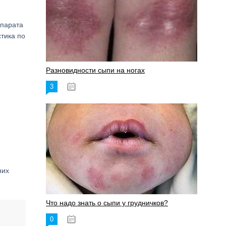
ппарата
тика по
Разновидности сыпи на ногах
3
17.06.2023
них
Что надо знать о сыпи у грудничков?
0
15.06.2023