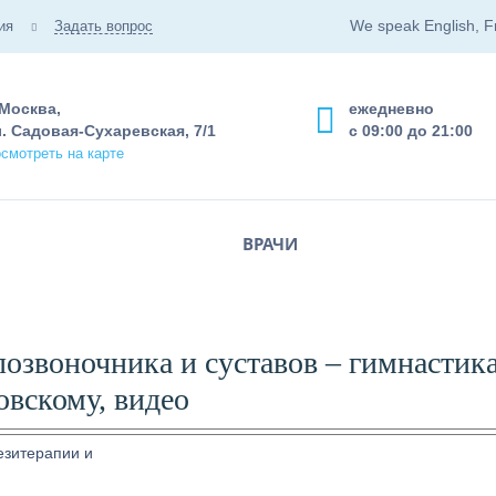
We speak English, F
ия
Задать вопрос
 Москва,
ежедневно
. Садовая-Сухаревская, 7/1
с 09:00 до 21:00
смотреть на карте
ВРАЧИ
позвоночника и суставов – гимнастик
овскому, видео