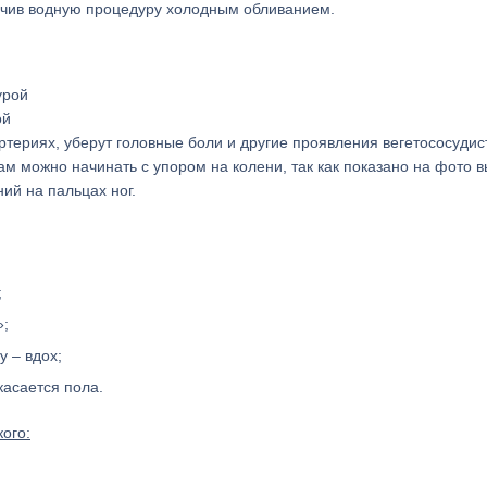
ончив водную процедуру холодным обливанием.
ой
териях, уберут головные боли и другие проявления вегетососудис
 можно начинать с упором на колени, так как показано на фото в
й на пальцах ног.
;
»;
у – вдох;
касается пола.
ого: