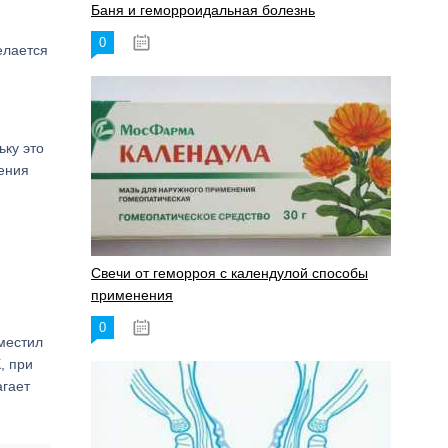
Баня и геморроидальная болезнь
0
17.11.2023
елается
ьку это
нения
Свечи от геморроя с календулой способы
применения
0
17.11.2023
местил
, при
агает