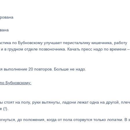
ована
стика по Бубновскому улучшает перистальтику кишечника, работу
и в грудном отделе позвоночника. Качать пресс надо по времени –
ся выполнение 20 повторов. Больше не надо.
по Бубновскому:
ы стоят на полу, руки вытянуты, ладони лежат одна на другой, пле
 (!).
гнуться, до положения, когда от пола оторвутся только лопатки. В 