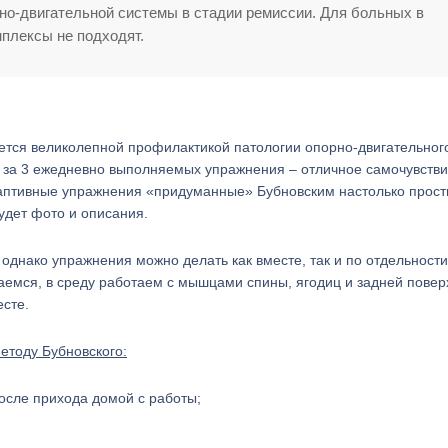
но-двигательной системы в стадии ремиссии. Для больных в
мплексы не подходят.
яется великолепной профилактикой патологии опорно-двигательног
а за 3 ежедневно выполняемых упражнения – отличное самочувстви
даптивные упражнения «придуманные» Бубновским настолько прост
удет фото и описания.
однако упражнения можно делать как вместе, так и по отдельности
аемся, в среду работаем с мышцами спины, ягодиц и задней повер
есте.
етоду Бубновского:
после прихода домой с работы;