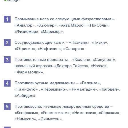
Промывание носа со следующими физрастворами –
«Аквалор», «Хьюмер», «Аква Марис», «Но-Соль»,
«Физиомер», «Маример».
Сосудосуживающие капли – «Називин», «Тизин»,
«Отривин», «Нафтизин», «Санорин».
Противоотечные препараты – «Ксилен», «Синупрет»,
назальный аэрозоль «Доктора Тайсса», «Назол»,
«Фармазолин».
Противовирусные медикаменты – «Реленза»,
«Тамифлю» , «Перамивир», «Римантадин», «Кагоцел»,
«Арбидол».
Противовоспалительные лекарственные средства –
«Ксефокам», «Ревмоксикам», «Нимегезик», «Лоракам»,
«Нимесил», «Синметон».