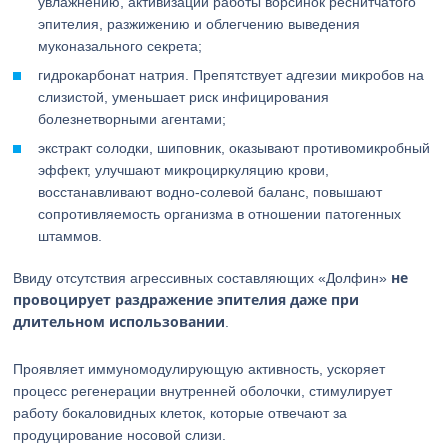
увлажнению, активизации работы ворсинок реснитчатого
эпителия, разжижению и облегчению выведения
муконазального секрета;
гидрокарбонат натрия. Препятствует адгезии микробов на
слизистой, уменьшает риск инфицирования
болезнетворными агентами;
экстракт солодки, шиповник, оказывают противомикробный
эффект, улучшают микроциркуляцию крови,
восстанавливают водно-солевой баланс, повышают
сопротивляемость организма в отношении патогенных
штаммов.
не
Ввиду отсутствия агрессивных составляющих «Долфин»
провоцирует раздражение эпителия даже при
длительном использовании
.
Проявляет иммуномодулирующую активность, ускоряет
процесс регенерации внутренней оболочки, стимулирует
работу бокаловидных клеток, которые отвечают за
продуцирование носовой слизи.